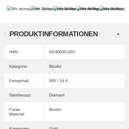
PRODUKTINFORMATIONEN
Produkteigenschaft
Wert
HAN:
66/40030-050
Kategorie:
Bicolor
Feingehalt:
585 / 14 K
Steinbesatz:
Diamant
Farbe -
Bicolor
Material:
Kategorien:
Gold