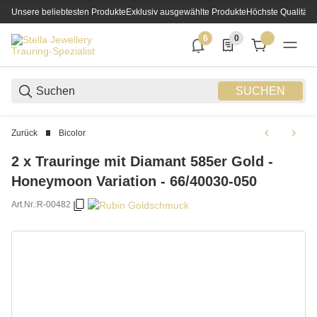
Unsere beliebtesten Produkte
Exklusiv ausgewählte Produkte
Höchste Qualität
6
0
6 neue Notifizierungen
0 Produkte in der List
SUCHEN
Zurück
Bicolor
2 x Trauringe mit Diamant 585er Gold -
Honeymoon Variation - 66/40030-050
Art.Nr.:
R-00482