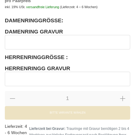
pro Paarpreis
inkl. 19% USt.
versandfreie Lieferung
(Lieferzeit: 4 – 6 Wochen)
DAMENRINGGRÖSSE:
wählen
Bitte wählen Sie eine Variation.
DAMENRING GRAVUR
wählen
Damenring Gravur
HERRENRINGGRÖSSE :
wählen
Bitte wählen Sie eine Variation.
HERRENRINGG GRAVUR
wählen
Herrenringg Gravur
BITTE VARIANTE WÄHLEN
Lieferzeit:
4
Lieferzeit bei Gravur:
Trauringe mit Gravur benötigen 2 bis 4
- 6 Wochen
Werktage zusätzliche Fertigungszeit nach Bestätigung Ihrer