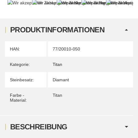
PRODUKTINFORMATIONEN
Produkteigenschaft
Wert
HAN:
77/20010-050
Kategorie:
Titan
Steinbesatz:
Diamant
Farbe -
Titan
Material:
BESCHREIBUNG