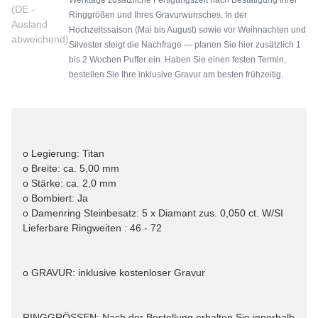
(DE -
Ringgrößen und Ihres Gravurwunsches. In der
Ausland
Hochzeitssaison (Mai bis August) sowie vor Weihnachten und
abweichend)
Silvester steigt die Nachfrage — planen Sie hier zusätzlich 1
bis 2 Wochen Puffer ein. Haben Sie einen festen Termin,
bestellen Sie Ihre inklusive Gravur am besten frühzeitig.
o Legierung: Titan
o Breite: ca. 5,00 mm
o Stärke: ca. 2,0 mm
o Bombiert: Ja
o Damenring Steinbesatz: 5 x Diamant zus. 0,050 ct. W/SI
Lieferbare Ringweiten : 46 - 72
o GRAVUR: inklusive kostenloser Gravur
RINGGRÖSSEN: Nach der Bestellung erhalten Sie innerhalb