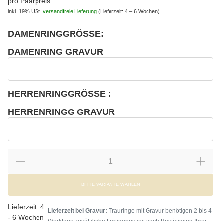
pro Paarpreis
inkl. 19% USt.
versandfreie Lieferung
(Lieferzeit: 4 – 6 Wochen)
DAMENRINGGRÖSSE:
wählen
Bitte wählen Sie eine Variation.
DAMENRING GRAVUR
wählen
Damenring Gravur
HERRENRINGGRÖSSE :
wählen
Bitte wählen Sie eine Variation.
HERRENRINGG GRAVUR
wählen
Herrenringg Gravur
BITTE VARIANTE WÄHLEN
Lieferzeit:
4
Lieferzeit bei Gravur:
Trauringe mit Gravur benötigen 2 bis 4
- 6 Wochen
Werktage zusätzliche Fertigungszeit nach Bestätigung Ihrer