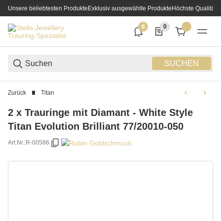
Unsere beliebtesten Produkte
Exklusiv ausgewählte Produkte
Höchste Qualität
6
0
6 neue Notifizierungen
0 Produkte in der List
SUCHEN
Zurück
Titan
2 x Trauringe mit Diamant - White Style
Titan Evolution Brilliant 77/20010-050
Art.Nr.:
R-00586