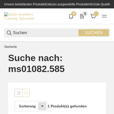
Unsere beliebtesten Produkte
Exklusiv ausgewählte Produkte
Höchste Qualität
6
0
6 neue Notifizierungen
0 Produkte in der List
SUCHEN
Startseite
Suche nach:
ms01082.585
1 Produkt(e) gefunden
Sortierung