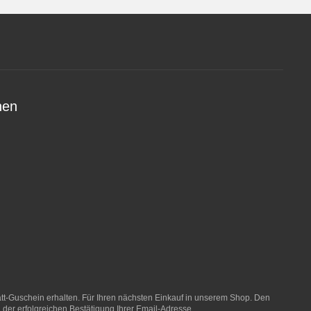
nen
t-Guschein erhalten. Für Ihren nächsten Einkauf in unserem Shop. Den
 der erfolgreichen Bestätigung Ihrer Email-Adresse.