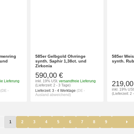
amenring
585er Gelbgold Ohrringe
585er Weis
 und
synth. Saphir 1,38ct. und
synth. Rub
Zirkonia
590,00 €
ie Lieferung
inkl. 19% USt.
versandfreie Lieferung
219,00
(Lieferzeit: 2 - 3 Tage)
inkl. 19% USt
e
(DE -
Lieferzeit:
3 - 4 Werktage
(DE -
(Lieferzeit: 2 
Ausland abweichend)
1
2
3
4
5
6
7
8
9