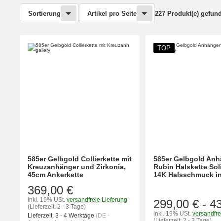
Sortierung
Artikel pro Seite
227 Produkt(e) gefun
TOP
585er Gelbgold Collierkette mit
585er Gelbgold Anh
Kreuzanhänger und Zirkonia,
Rubin Halskette Soli
45cm Ankerkette
14K Halsschmuck ink
369,00 €
inkl. 19% USt.
versandfreie Lieferung
299,00 €
-
4
(Lieferzeit: 2 - 3 Tage)
inkl. 19% USt.
versandfre
Lieferzeit:
3 - 4 Werktage
(DE -
(Lieferzeit: 2 - 3 Tage)