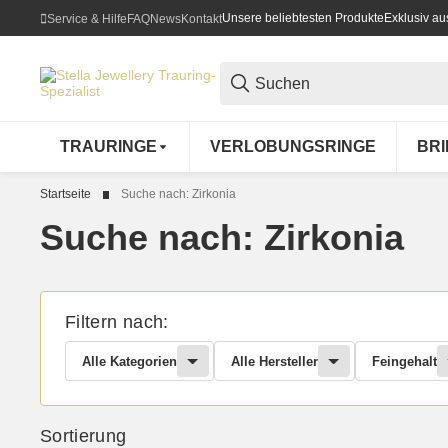
Unsere beliebtesten Produkte
Exklusiv a
Service & Hilfe
FAQ
News
Kontakt
TRAURINGE
VERLOBUNGSRINGE
BR
Startseite
Suche nach: Zirkonia
Suche nach: Zirkonia
Filtern nach:
Alle Kategorien
Alle Hersteller
Feingehalt
Sortierung