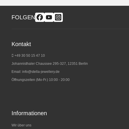
FOLGEN
Kontakt
+49 30 50 15 47 10
Johannisthaler Chaussee 295-327, 12351 Berlin
Email:
info@stella-jewellery.de
Öffnungszeiten (Mo-Fr.) 10:00 - 20:00
Informationen
Wir über uns