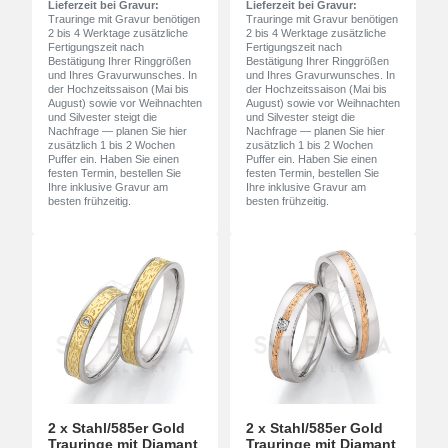
Lieferzeit bei Gravur:
Lieferzeit bei Gravur:
Trauringe mit Gravur benötigen
Trauringe mit Gravur benötigen
2 bis 4 Werktage zusätzliche
2 bis 4 Werktage zusätzliche
Fertigungszeit nach
Fertigungszeit nach
Bestätigung Ihrer Ringgrößen
Bestätigung Ihrer Ringgrößen
und Ihres Gravurwunsches. In
und Ihres Gravurwunsches. In
der Hochzeitssaison (Mai bis
der Hochzeitssaison (Mai bis
August) sowie vor Weihnachten
August) sowie vor Weihnachten
und Silvester steigt die
und Silvester steigt die
Nachfrage — planen Sie hier
Nachfrage — planen Sie hier
zusätzlich 1 bis 2 Wochen
zusätzlich 1 bis 2 Wochen
Puffer ein. Haben Sie einen
Puffer ein. Haben Sie einen
festen Termin, bestellen Sie
festen Termin, bestellen Sie
Ihre inklusive Gravur am
Ihre inklusive Gravur am
besten frühzeitig.
besten frühzeitig.
2 x Stahl/585er Gold
2 x Stahl/585er Gold
Trauringe mit Diamant
Trauringe mit Diamant