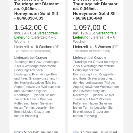
Trauringe mit Diamant
Trauringe mit Diamant
ca. 0,045ct. -
ca. 0,045ct. -
Honeymoon Solid XIII
Honeymoon Solid XIII
- 66/66050-035
- 66/66130-040
1.542,00 €
1.097,00 €
inkl. 19% USt.
versandfreie
inkl. 19% USt.
versandfreie
Lieferung
(Lieferzeit: 4 – 6
Lieferung
(Lieferzeit: 4 – 6
Wochen)
Wochen)
Lieferzeit:
4 - 6 Wochen
(DE
Lieferzeit:
4 - 6 Wochen
(DE
- Ausland abweichend)
- Ausland abweichend)
Lieferzeit bei Gravur:
Lieferzeit bei Gravur:
Trauringe mit Gravur benötigen
Trauringe mit Gravur benötigen
2 bis 4 Werktage zusätzliche
2 bis 4 Werktage zusätzliche
Fertigungszeit nach
Fertigungszeit nach
Bestätigung Ihrer Ringgrößen
Bestätigung Ihrer Ringgrößen
und Ihres Gravurwunsches. In
und Ihres Gravurwunsches. In
der Hochzeitssaison (Mai bis
der Hochzeitssaison (Mai bis
August) sowie vor Weihnachten
August) sowie vor Weihnachten
und Silvester steigt die
und Silvester steigt die
Nachfrage — planen Sie hier
Nachfrage — planen Sie hier
zusätzlich 1 bis 2 Wochen
zusätzlich 1 bis 2 Wochen
Puffer ein. Haben Sie einen
Puffer ein. Haben Sie einen
festen Termin, bestellen Sie
festen Termin, bestellen Sie
Ihre inklusive Gravur am
Ihre inklusive Gravur am
besten frühzeitig.
besten frühzeitig.