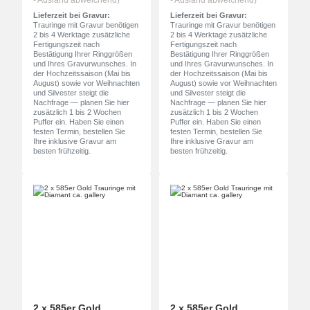
Lieferzeit bei Gravur:
Lieferzeit bei Gravur:
Trauringe mit Gravur benötigen
Trauringe mit Gravur benötigen
2 bis 4 Werktage zusätzliche
2 bis 4 Werktage zusätzliche
Fertigungszeit nach
Fertigungszeit nach
Bestätigung Ihrer Ringgrößen
Bestätigung Ihrer Ringgrößen
und Ihres Gravurwunsches. In
und Ihres Gravurwunsches. In
der Hochzeitssaison (Mai bis
der Hochzeitssaison (Mai bis
August) sowie vor Weihnachten
August) sowie vor Weihnachten
und Silvester steigt die
und Silvester steigt die
Nachfrage — planen Sie hier
Nachfrage — planen Sie hier
zusätzlich 1 bis 2 Wochen
zusätzlich 1 bis 2 Wochen
Puffer ein. Haben Sie einen
Puffer ein. Haben Sie einen
festen Termin, bestellen Sie
festen Termin, bestellen Sie
Ihre inklusive Gravur am
Ihre inklusive Gravur am
besten frühzeitig.
besten frühzeitig.
2 x 585er Gold
2 x 585er Gold