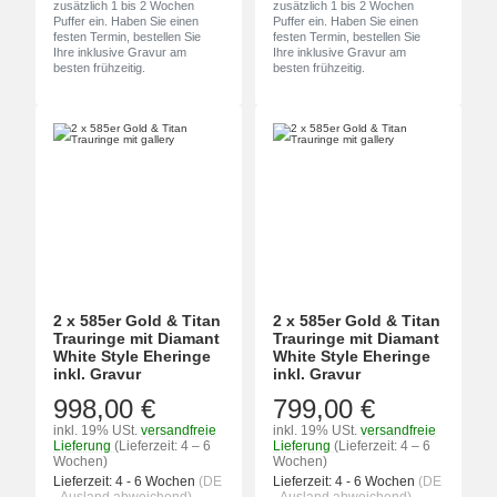
zusätzlich 1 bis 2 Wochen
zusätzlich 1 bis 2 Wochen
Puffer ein. Haben Sie einen
Puffer ein. Haben Sie einen
festen Termin, bestellen Sie
festen Termin, bestellen Sie
Ihre inklusive Gravur am
Ihre inklusive Gravur am
besten frühzeitig.
besten frühzeitig.
2 x 585er Gold & Titan
2 x 585er Gold & Titan
Trauringe mit Diamant
Trauringe mit Diamant
White Style Eheringe
White Style Eheringe
inkl. Gravur
inkl. Gravur
998,00 €
799,00 €
inkl. 19% USt.
versandfreie
inkl. 19% USt.
versandfreie
Lieferung
(Lieferzeit: 4 – 6
Lieferung
(Lieferzeit: 4 – 6
Wochen)
Wochen)
Lieferzeit:
4 - 6 Wochen
(DE
Lieferzeit:
4 - 6 Wochen
(DE
- Ausland abweichend)
- Ausland abweichend)