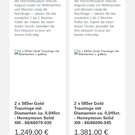
der Hochzeitssaison (Mai bis
der Hochzeitssaison (Mai bis
August) sowie vor Weihnachten
August) sowie vor Weihnachten
und Silvester steigt die
und Silvester steigt die
Nachfrage — planen Sie hier
Nachfrage — planen Sie hier
zusätzlich 1 bis 2 Wochen
zusätzlich 1 bis 2 Wochen
Puffer ein. Haben Sie einen
Puffer ein. Haben Sie einen
festen Termin, bestellen Sie
festen Termin, bestellen Sie
Ihre inklusive Gravur am
Ihre inklusive Gravur am
besten frühzeitig.
besten frühzeitig.
2 x 585er Gold
2 x 585er Gold
Trauringe mit
Trauringe mit
Diamanten ca. 0,045ct.
Diamanten ca. 0,045ct.
- Honeymoon Solid
- Honeymoon Solid
XIII - 66/66070-035
XIII - 66/66090-045
1.249,00 €
1.381,00 €