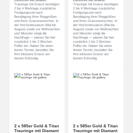
Lieferzeit bei Gravur:
Lieferzeit bei Gravur:
Trauringe mit Gravur benötigen
Trauringe mit Gravur benötigen
2 bis 4 Werktage zusätzliche
2 bis 4 Werktage zusätzliche
Fertigungszeit nach
Fertigungszeit nach
Bestätigung Ihrer Ringgrößen
Bestätigung Ihrer Ringgrößen
und Ihres Gravurwunsches. In
und Ihres Gravurwunsches. In
der Hochzeitssaison (Mai bis
der Hochzeitssaison (Mai bis
August) sowie vor Weihnachten
August) sowie vor Weihnachten
und Silvester steigt die
und Silvester steigt die
Nachfrage — planen Sie hier
Nachfrage — planen Sie hier
zusätzlich 1 bis 2 Wochen
zusätzlich 1 bis 2 Wochen
Puffer ein. Haben Sie einen
Puffer ein. Haben Sie einen
festen Termin, bestellen Sie
festen Termin, bestellen Sie
Ihre inklusive Gravur am
Ihre inklusive Gravur am
besten frühzeitig.
besten frühzeitig.
2 x 585er Gold & Titan
2 x 585er Gold & Titan
Trauringe mit Diamant
Trauringe mit Diamant