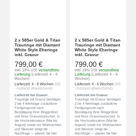
2 x 585er Gold & Titan
2 x 585er Gold & Titan
Trauringe mit Diamant
Trauringe mit Diamant
White Style Eheringe
White Style Eheringe
inkl. Gravur
inkl. Gravur
799,00 €
799,00 €
inkl. 19% USt.
versandfreie
inkl. 19% USt.
versandfreie
Lieferung
(Lieferzeit: 4 – 6
Lieferung
(Lieferzeit: 4 – 6
Wochen)
Wochen)
Lieferzeit:
4 - 6 Wochen
(DE
Lieferzeit:
4 - 6 Wochen
(DE
- Ausland abweichend)
- Ausland abweichend)
Lieferzeit bei Gravur:
Lieferzeit bei Gravur:
Trauringe mit Gravur benötigen
Trauringe mit Gravur benötigen
2 bis 4 Werktage zusätzliche
2 bis 4 Werktage zusätzliche
Fertigungszeit nach
Fertigungszeit nach
Bestätigung Ihrer Ringgrößen
Bestätigung Ihrer Ringgrößen
und Ihres Gravurwunsches. In
und Ihres Gravurwunsches. In
der Hochzeitssaison (Mai bis
der Hochzeitssaison (Mai bis
August) sowie vor Weihnachten
August) sowie vor Weihnachten
und Silvester steigt die
und Silvester steigt die
Nachfrage — planen Sie hier
Nachfrage — planen Sie hier