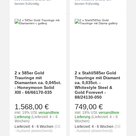
besten frühzeitig.
besten frühzeitig.
2 x 585er Gold
2 x Stahl/585er Gold
Trauringe mit
Trauringe mit Diamant
Diamanten ca. 0,045ct.
ca. 0,035ct. -
- Honeymoon Solid
Whitestyle Steel &
XIII - 66/66170-035
Gold Forevert -
88/24130-050
1.568,00 €
749,00 €
inkl. 19% USt.
versandfreie
inkl. 19% USt.
versandfreie
Lieferung
(Lieferzeit: 4 – 6
Lieferung
(Lieferzeit: 4 – 6
Wochen)
Wochen)
Lieferzeit:
4 - 6 Wochen
(DE
Lieferzeit:
4 - 6 Wochen
(DE
- Ausland abweichend)
- Ausland abweichend)