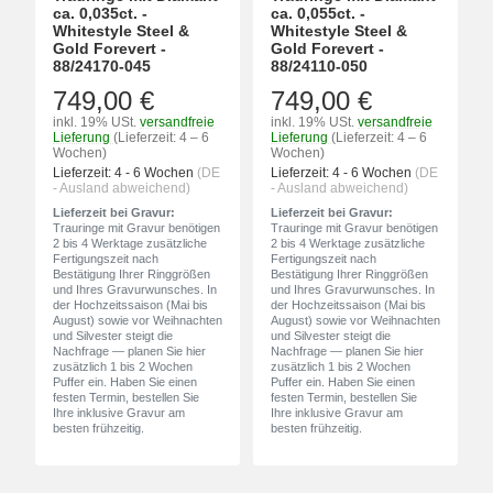
ca. 0,035ct. -
ca. 0,055ct. -
Whitestyle Steel &
Whitestyle Steel &
Gold Forevert -
Gold Forevert -
88/24170-045
88/24110-050
749,00 €
749,00 €
inkl. 19% USt.
versandfreie
inkl. 19% USt.
versandfreie
Lieferung
(Lieferzeit: 4 – 6
Lieferung
(Lieferzeit: 4 – 6
Wochen)
Wochen)
Lieferzeit:
4 - 6 Wochen
(DE
Lieferzeit:
4 - 6 Wochen
(DE
- Ausland abweichend)
- Ausland abweichend)
Lieferzeit bei Gravur:
Lieferzeit bei Gravur:
Trauringe mit Gravur benötigen
Trauringe mit Gravur benötigen
2 bis 4 Werktage zusätzliche
2 bis 4 Werktage zusätzliche
Fertigungszeit nach
Fertigungszeit nach
Bestätigung Ihrer Ringgrößen
Bestätigung Ihrer Ringgrößen
und Ihres Gravurwunsches. In
und Ihres Gravurwunsches. In
der Hochzeitssaison (Mai bis
der Hochzeitssaison (Mai bis
August) sowie vor Weihnachten
August) sowie vor Weihnachten
und Silvester steigt die
und Silvester steigt die
Nachfrage — planen Sie hier
Nachfrage — planen Sie hier
zusätzlich 1 bis 2 Wochen
zusätzlich 1 bis 2 Wochen
Puffer ein. Haben Sie einen
Puffer ein. Haben Sie einen
festen Termin, bestellen Sie
festen Termin, bestellen Sie
Ihre inklusive Gravur am
Ihre inklusive Gravur am
besten frühzeitig.
besten frühzeitig.