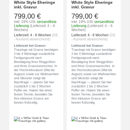
White Style Eheringe
White Style Eheringe
inkl. Gravur
inkl. Gravur
799,00 €
799,00 €
inkl. 19% USt.
versandfreie
inkl. 19% USt.
versandfreie
Lieferung
(Lieferzeit: 4 – 6
Lieferung
(Lieferzeit: 4 – 6
Wochen)
Wochen)
Lieferzeit:
4 - 6 Wochen
(DE
Lieferzeit:
4 - 6 Wochen
(DE
- Ausland abweichend)
- Ausland abweichend)
Lieferzeit bei Gravur:
Lieferzeit bei Gravur:
Trauringe mit Gravur benötigen
Trauringe mit Gravur benötigen
2 bis 4 Werktage zusätzliche
2 bis 4 Werktage zusätzliche
Fertigungszeit nach
Fertigungszeit nach
Bestätigung Ihrer Ringgrößen
Bestätigung Ihrer Ringgrößen
und Ihres Gravurwunsches. In
und Ihres Gravurwunsches. In
der Hochzeitssaison (Mai bis
der Hochzeitssaison (Mai bis
August) sowie vor Weihnachten
August) sowie vor Weihnachten
und Silvester steigt die
und Silvester steigt die
Nachfrage — planen Sie hier
Nachfrage — planen Sie hier
zusätzlich 1 bis 2 Wochen
zusätzlich 1 bis 2 Wochen
Puffer ein. Haben Sie einen
Puffer ein. Haben Sie einen
festen Termin, bestellen Sie
festen Termin, bestellen Sie
Ihre inklusive Gravur am
Ihre inklusive Gravur am
besten frühzeitig.
besten frühzeitig.