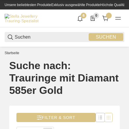
Unsere beliebtesten Produkte
Exklusiv ausgewählte Produkte
Höchste Qualität
6
0
6 neue Notifizierungen
0 Produkte in der List
SUCHEN
Startseite
Suche nach:
Trauringe mit Diamant
585er Gold
FILTER & SORT