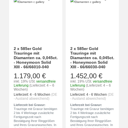
2 x 585er Gold
2 x 585er Gold
Trauringe mit
Trauringe mit
Diamanten ca. 0,045ct.
Diamanten ca. 0,045ct.
- Honeymoon Solid
- Honeymoon Solid
XIII - 66/66010-040
XIII - 66/66030-040
1.179,00 €
1.452,00 €
inkl. 19% USt.
versandfreie
inkl. 19% USt.
versandfreie
Lieferung
(Lieferzeit: 4 – 6
Lieferung
(Lieferzeit: 4 – 6
Wochen)
Wochen)
Lieferzeit:
4 - 6 Wochen
(DE
Lieferzeit:
4 - 6 Wochen
(DE
- Ausland abweichend)
- Ausland abweichend)
Lieferzeit bei Gravur:
Lieferzeit bei Gravur:
Trauringe mit Gravur benötigen
Trauringe mit Gravur benötigen
2 bis 4 Werktage zusätzliche
2 bis 4 Werktage zusätzliche
Fertigungszeit nach
Fertigungszeit nach
Bestätigung Ihrer Ringgrößen
Bestätigung Ihrer Ringgrößen
und Ihres Gravurwunsches. In
und Ihres Gravurwunsches. In