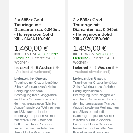
2 x 585er Gold
2 x 585er Gold
Trauringe mit
Trauringe mit
Diamanten ca. 0,045ct.
Diamanten ca. 0,045ct.
- Honeymoon Solid
- Honeymoon Solid
XIII - 66/66110-040
XIII - 66/66150-040
1.460,00 €
1.435,00 €
inkl. 19% USt.
versandfreie
inkl. 19% USt.
versandfreie
Lieferung
(Lieferzeit: 4 – 6
Lieferung
(Lieferzeit: 4 – 6
Wochen)
Wochen)
Lieferzeit:
4 - 6 Wochen
(DE
Lieferzeit:
4 - 6 Wochen
(DE
- Ausland abweichend)
- Ausland abweichend)
Lieferzeit bei Gravur:
Lieferzeit bei Gravur:
Trauringe mit Gravur benötigen
Trauringe mit Gravur benötigen
2 bis 4 Werktage zusätzliche
2 bis 4 Werktage zusätzliche
Fertigungszeit nach
Fertigungszeit nach
Bestätigung Ihrer Ringgrößen
Bestätigung Ihrer Ringgrößen
und Ihres Gravurwunsches. In
und Ihres Gravurwunsches. In
der Hochzeitssaison (Mai bis
der Hochzeitssaison (Mai bis
August) sowie vor Weihnachten
August) sowie vor Weihnachten
und Silvester steigt die
und Silvester steigt die
Nachfrage — planen Sie hier
Nachfrage — planen Sie hier
zusätzlich 1 bis 2 Wochen
zusätzlich 1 bis 2 Wochen
Puffer ein. Haben Sie einen
Puffer ein. Haben Sie einen
festen Termin, bestellen Sie
festen Termin, bestellen Sie
Ihre inklusive Gravur am
Ihre inklusive Gravur am