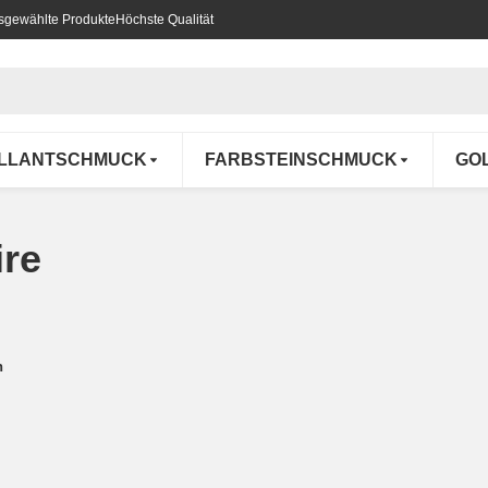
usgewählte Produkte
Höchste Qualität
ILLANTSCHMUCK
FARBSTEINSCHMUCK
GO
ire
n