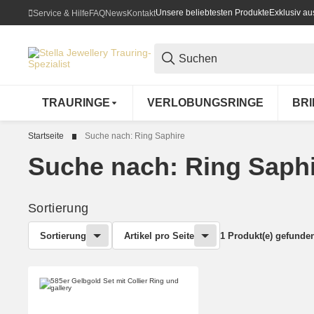
Unsere beliebtesten Produkte
Exklusiv a
Service & Hilfe
FAQ
News
Kontakt
TRAURINGE
VERLOBUNGSRINGE
BR
Startseite
Suche nach: Ring Saphire
Suche nach: Ring Saph
Sortierung
Sortierung
Artikel pro Seite
1 Produkt(e) gefunde