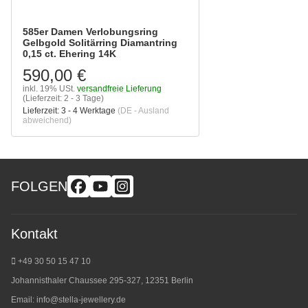
585er Damen Verlobungsring
Gelbgold Solitärring Diamantring
0,15 ct. Ehering 14K
590,00 €
inkl. 19% USt.
versandfreie Lieferung
(Lieferzeit: 2 - 3 Tage)
Lieferzeit:
3 - 4 Werktage
(DE - Ausland
abweichend)
FOLGEN
Kontakt
+49 30 50 15 47 10
Johannisthaler Chaussee 295-327, 12351 Berlin
Email:
info@stella-jewellery.de