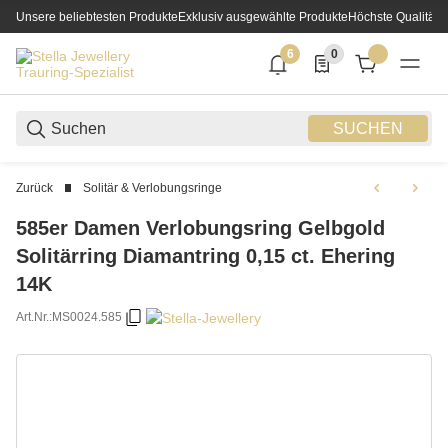
Unsere beliebtesten Produkte
Exklusiv ausgewählte Produkte
Höchste Qualität
6
0
6 neue Notifizierungen
0 Produkte in der List
SUCHEN
Zurück
Solitär & Verlobungsringe
585er Damen Verlobungsring Gelbgold
Solitärring Diamantring 0,15 ct. Ehering
14K
Art.Nr.:
MS0024.585