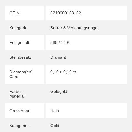
Produkteigenschaft
Wert
GTIN:
6219600168162
Kategorie:
Solitär & Verlobungsringe
Feingehalt:
585 / 14 K
Steinbesatz:
Diamant
Diamant(en)
0,10 > 0,19 ct.
Carat:
Farbe -
Gelbgold
Material:
Gravierbar:
Nein
Kategorien:
Gold