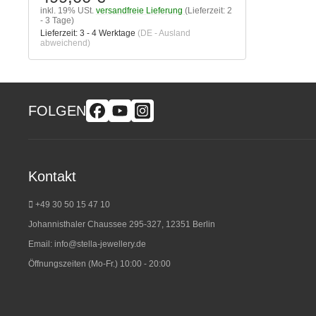
inkl. 19% USt.
versandfreie Lieferung
(Lieferzeit: 2
- 3 Tage)
Lieferzeit:
3 - 4 Werktage
(DE - Ausland
abweichend)
FOLGEN
Kontakt
+49 30 50 15 47 10
Johannisthaler Chaussee 295-327, 12351 Berlin
Email:
info@stella-jewellery.de
Öffnungszeiten (Mo-Fr.) 10:00 - 20:00