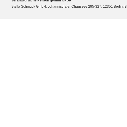
Verantwortliche Person gemäß GPSR
Stella Schmuck GmbH, Johannisthaler Chaussee 295-327, 12351 Berlin, Berli