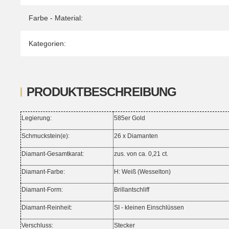
Farbe - Material:
Kategorien:
PRODUKTBESCHREIBUNG
Legierung:
585er Gold
Schmuckstein(e):
26 x Diamanten
Diamant-Gesamtkarat:
zus. von ca. 0,21 ct.
Diamant-Farbe:
H: Weiß (Wesselton)
Diamant-Form:
Brillantschliff
Diamant-Reinheit:
SI - kleinen Einschlüssen
Verschluss:
Stecker