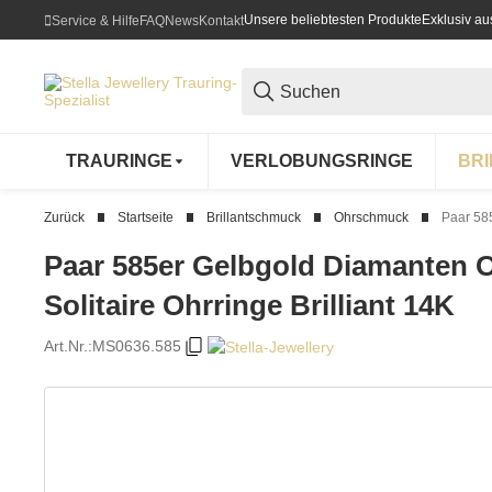
Unsere beliebtesten Produkte
Exklusiv a
Service & Hilfe
FAQ
News
Kontakt
TRAURINGE
VERLOBUNGSRINGE
BR
Zurück
Startseite
Brillantschmuck
Ohrschmuck
Paar 585
Paar 585er Gelbgold Diamanten O
Solitaire Ohrringe Brilliant 14K
Art.Nr.:
MS0636.585