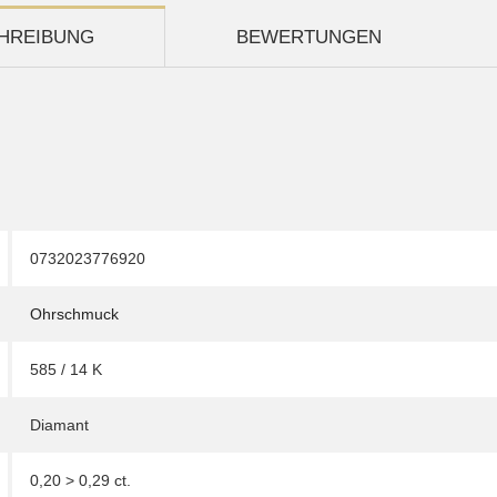
HREIBUNG
BEWERTUNGEN
0732023776920
Ohrschmuck
585 / 14 K
Diamant
0,20 > 0,29 ct.