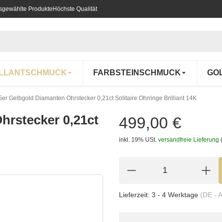
usgewählte Produkte
Höchste Qualität
ILLANTSCHMUCK
FARBSTEINSCHMUCK
GO
er Gelbgold Diamanten Ohrstecker 0,21ct Solitaire Ohrringe Brilliant 14K
hrstecker 0,21ct
499,00 €
inkl. 19% USt.
versandfreie Lieferung
Lieferzeit:
3 - 4 Werktage
(DE - 