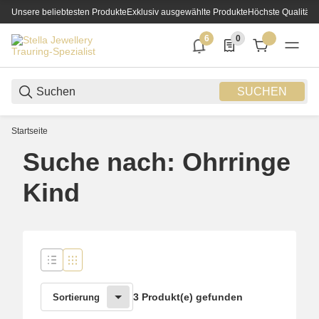
Unsere beliebtesten Produkte
Exklusiv ausgewählte Produkte
Höchste Qualität
6
0
6 neue Notifizierungen
0 Produkte in der List
SUCHEN
Startseite
Suche nach: Ohrringe
Kind
3 Produkt(e) gefunden
Sortierung