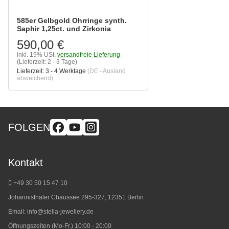
585er Gelbgold Ohrringe synth.
Saphir 1,25ct. und Zirkonia
590,00 €
inkl. 19% USt.
versandfreie Lieferung
(Lieferzeit: 2 - 3 Tage)
Lieferzeit:
3 - 4 Werktage
(DE - Ausland
abweichend)
FOLGEN
Kontakt
+49 30 50 15 47 10
Johannisthaler Chaussee 295-327, 12351 Berlin
Email:
info@stella-jewellery.de
Öffnungszeiten (Mo-Fr.) 10:00 - 20:00