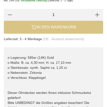
inkl. 19% USt.
versandfreie Lieferung
(Lieferzeit: 2 - 3 Tage)
IN DEN WARENKORB
Lieferzeit:
3 - 4 Werktage
(DE - Ausland abweichend)
o Legierung: 585er (14K) Gold
o Maße: B. ca. 4,30 mm; H. ca. 17,10 mm
o Steinbesatz: synth. Saphir ca. 1,25 ct.
o Nebenstein: Zirkonia
o Verschluss: Klappbügel
Dieser Ohrstecker werden Ihnen inklusive Schmucketui
geliefert!
Bitte UNBEDINGT die Größen angaben beachten! Die