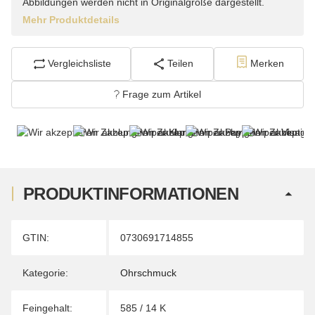
Abbildungen werden nicht in Originalgröße dargestellt.
Mehr Produktdetails
Vergleichsliste
Teilen
Merken
Frage zum Artikel
PRODUKTINFORMATIONEN
Produkteigenschaft
Wert
GTIN:
0730691714855
Kategorie:
Ohrschmuck
Feingehalt:
585 / 14 K