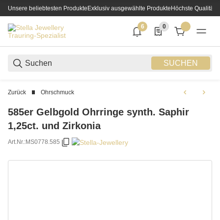
Unsere beliebtesten Produkte
Exklusiv ausgewählte Produkte
Höchste Qualität
6
0
6 neue Notifizierungen
0 Produkte in der List
SUCHEN
Zurück
Ohrschmuck
585er Gelbgold Ohrringe synth. Saphir
1,25ct. und Zirkonia
Art.Nr.:
MS0778.585