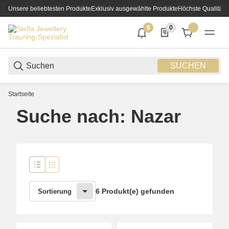
Unsere beliebtesten Produkte
Exklusiv ausgewählte Produkte
Höchste Qualität
6
0
6 neue Notifizierungen
0 Produkte in der List
SUCHEN
Startseite
Suche nach: Nazar
6 Produkt(e) gefunden
Sortierung