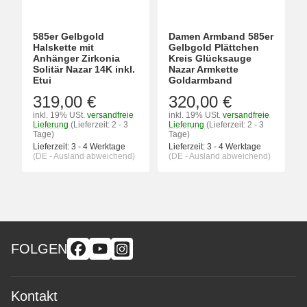
585er Gelbgold
Damen Armband 585er
Halskette mit
Gelbgold Plättchen
Anhänger Zirkonia
Kreis Glücksauge
Solitär Nazar 14K inkl.
Nazar Armkette
Etui
Goldarmband
319,00 €
320,00 €
inkl. 19% USt.
versandfreie
inkl. 19% USt.
versandfreie
Lieferung
(Lieferzeit: 2 - 3
Lieferung
(Lieferzeit: 2 - 3
Tage)
Tage)
Lieferzeit:
3 - 4 Werktage
Lieferzeit:
3 - 4 Werktage
(DE - Ausland abweichend)
(DE - Ausland abweichend)
FOLGEN
Kontakt