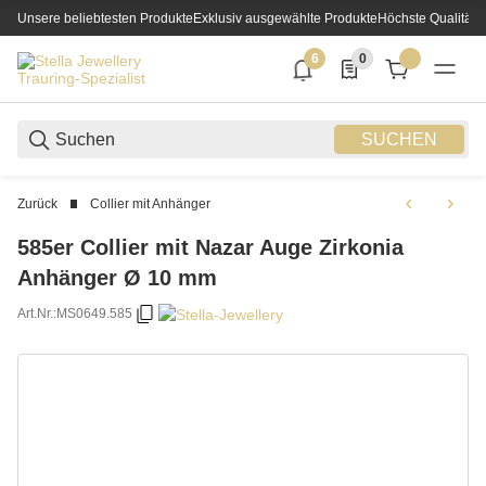
Unsere beliebtesten Produkte
Exklusiv ausgewählte Produkte
Höchste Qualität
6
0
6 neue Notifizierungen
0 Produkte in der List
SUCHEN
Zurück
Collier mit Anhänger
585er Collier mit Nazar Auge Zirkonia
Anhänger Ø 10 mm
Art.Nr.:
MS0649.585