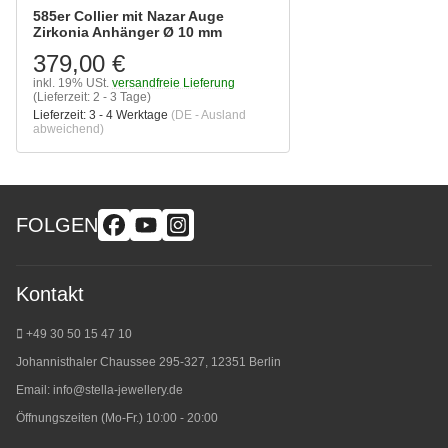
585er Collier mit Nazar Auge
Zirkonia Anhänger Ø 10 mm
379,00 €
inkl. 19% USt.
versandfreie Lieferung
(Lieferzeit: 2 - 3 Tage)
Lieferzeit:
3 - 4 Werktage
(DE - Ausland
abweichend)
FOLGEN
Kontakt
+49 30 50 15 47 10
Johannisthaler Chaussee 295-327, 12351 Berlin
Email:
info@stella-jewellery.de
Öffnungszeiten (Mo-Fr.) 10:00 - 20:00