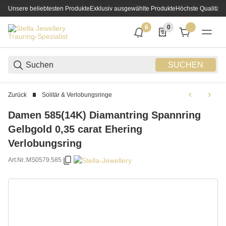
Unsere beliebtesten Produkte
Exklusiv ausgewählte Produkte
Höchste Qualität
6
0
6 neue Notifizierungen
0 Produkte in der List
SUCHEN
Zurück
Solitär & Verlobungsringe
Damen 585(14K) Diamantring Spannring
Gelbgold 0,35 carat Ehering
Verlobungsring
Art.Nr.:
MS0579.585