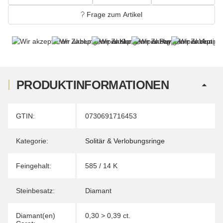
Frage zum Artikel
PRODUKTINFORMATIONEN
Produkteigenschaft
Wert
GTIN:
0730691716453
Kategorie:
Solitär & Verlobungsringe
Feingehalt:
585 / 14 K
Steinbesatz:
Diamant
Diamant(en)
0,30 > 0,39 ct.