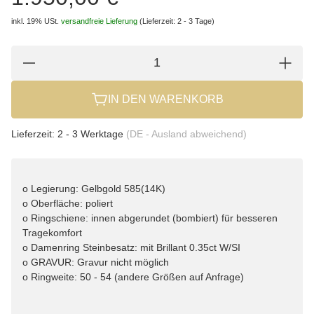
inkl. 19% USt.
versandfreie Lieferung
(Lieferzeit: 2 - 3 Tage)
IN DEN WARENKORB
Lieferzeit:
2 - 3 Werktage
(DE - Ausland abweichend)
o Legierung: Gelbgold 585(14K)
o Oberfläche: poliert
o Ringschiene: innen abgerundet (bombiert) für besseren
Tragekomfort
o Damenring Steinbesatz: mit Brillant 0.35ct W/SI
o GRAVUR: Gravur nicht möglich
o Ringweite: 50 - 54 (andere Größen auf Anfrage)