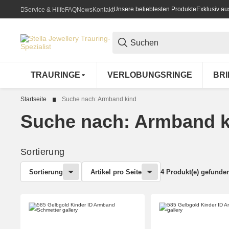
Unsere beliebtesten Produkte
Exklusiv a
Service & Hilfe
FAQ
News
Kontakt
TRAURINGE
VERLOBUNGSRINGE
BR
Startseite
Suche nach: Armband kind
Suche nach: Armband k
Sortierung
Sortierung
Artikel pro Seite
4 Produkt(e) gefunde