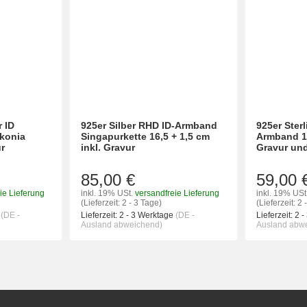
 ID
925er Silber RHD ID-Armband
925er Sterl
rkonia
Singapurkette 16,5 + 1,5 cm
Armband 15
ur
inkl. Gravur
Gravur und
85,00 €
59,00 
ie Lieferung
inkl. 19% USt.
versandfreie Lieferung
inkl. 19% USt
(Lieferzeit: 2 - 3 Tage)
(Lieferzeit: 2 
e
(DE -
Lieferzeit:
2 - 3 Werktage
(DE -
Lieferzeit:
2 -
Ausland abweichend)
Ausland abw