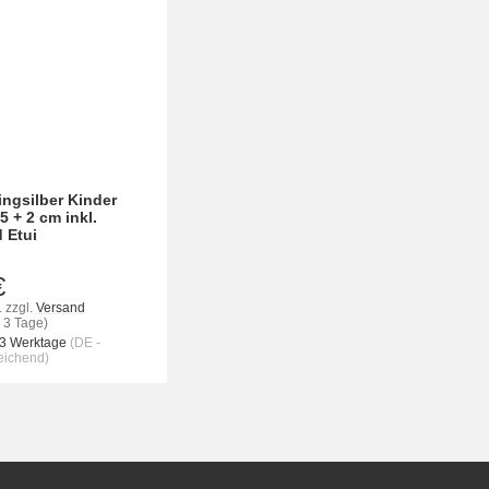
ingsilber Kinder
 + 2 cm inkl.
 Etui
€
.
zzgl.
Versand
- 3 Tage)
 3 Werktage
(DE -
eichend)