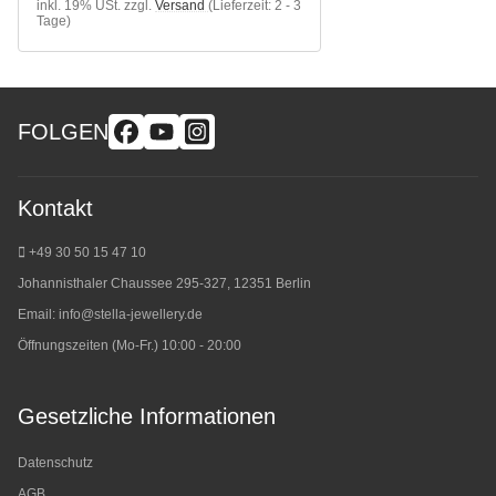
inkl. 19% USt.
zzgl.
Versand
(Lieferzeit: 2 - 3
Tage)
FOLGEN
Kontakt
+49 30 50 15 47 10
Johannisthaler Chaussee 295-327, 12351 Berlin
Email:
info@stella-jewellery.de
Öffnungszeiten (Mo-Fr.) 10:00 - 20:00
Gesetzliche Informationen
Datenschutz
AGB