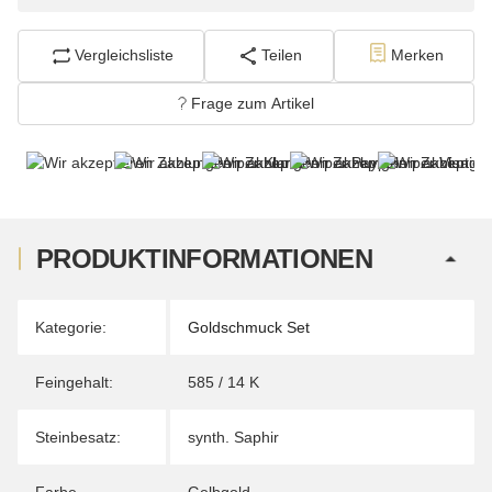
Vergleichsliste
Teilen
Merken
Frage zum Artikel
PRODUKTINFORMATIONEN
Produkteigenschaft
Wert
Kategorie:
Goldschmuck Set
Feingehalt:
585 / 14 K
Steinbesatz:
synth. Saphir
Farbe -
Gelbgold