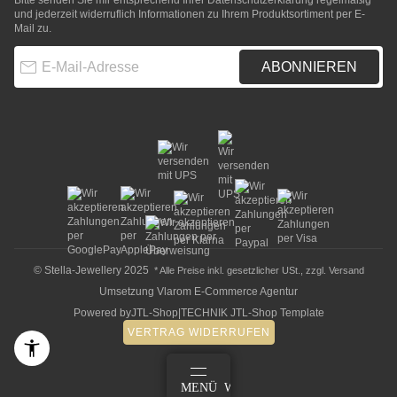
Bitte senden Sie mir entsprechend Ihrer
Datenschutzerklärung
regelmäßig
und jederzeit widerruflich Informationen zu Ihrem Produktsortiment per E-
Mail zu.
E-Mail-Adresse
ABONNIEREN
© Stella-Jewellery 2025
* Alle Preise inkl. gesetzlicher USt., zzgl.
Versand
Umsetzung
Vlarom E-Commerce Agentur
Powered by
JTL-Shop
|
TECHNIK JTL-Shop Template
VERTRAG WIDERRUFEN
ANMELDEN
MENÜ
WARENKORB