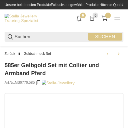
Unsere beliebtesten Produkte
Exklusiv ausgewählte Produkte
Höchste Qualität
6
0
6 neue Notifizierungen
0 Produkte in der List
SUCHEN
Zurück
Goldschmuck Set
585er Gelbgold Set mit Collier und
Armband Pferd
Art.Nr.:
MS0770.585