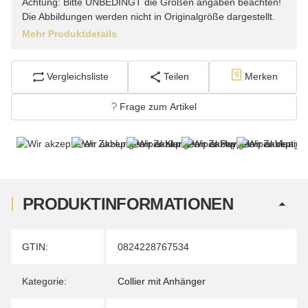
Achtung: Bitte UNBEDINGT die Größen angaben beachten!
Die Abbildungen werden nicht in Originalgröße dargestellt.
Mehr Produktdetails
Vergleichsliste
Teilen
Merken
Frage zum Artikel
PRODUKTINFORMATIONEN
Produkteigenschaft
Wert
GTIN:
0824228767534
Kategorie:
Collier mit Anhänger