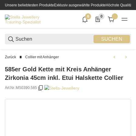
Unsere beliebtesten Produkte
Exklusiv ausgewählte Produkte
Höchste Qualität
6
0
6 neue Notifizierungen
0 Produkte in der List
SUCHEN
Zurück
Collier mit Anhänger
585er Gold Kette mit Kreis Anhänger
Zirkonia 45cm inkl. Etui Halskette Collier
Art.Nr.:
MS0390.585