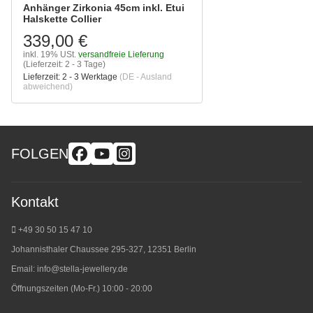
Anhänger Zirkonia 45cm inkl. Etui
Halskette Collier
339,00 €
inkl. 19% USt.
versandfreie Lieferung
(Lieferzeit: 2 - 3 Tage)
Lieferzeit:
2 - 3 Werktage
(DE - Ausland
abweichend)
FOLGEN
Kontakt
+49 30 50 15 47 10
Johannisthaler Chaussee 295-327, 12351 Berlin
Email:
info@stella-jewellery.de
Öffnungszeiten (Mo-Fr.) 10:00 - 20:00