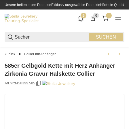
Unsere beliebtesten Produkte
Exklusiv ausgewählte Produkte
Höchste Qualität
6
0
6 neue Notifizierungen
0 Produkte in der List
SUCHEN
Zurück
Collier mit Anhänger
585er Gelbgold Kette mit Herz Anhänger
Zirkonia Gravur Halskette Collier
Art.Nr.:
MS0399.585