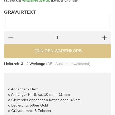
inkl. 19% USt.
versandfreie Lieferung
(Lieferzeit: 2 - 3 Tage)
GRAVURTEXT
wählen
Gravurtext
IN DEN WARENKORB
Lieferzeit:
3 - 4 Werktage
(DE - Ausland abweichend)
o Anhänger - Herz
o Anhänger H - B: ca. 10 mm - 11 mm
o Gleitender Anhänger o Kettenlänge: 45 cm
o Legierung: 585er Gold
o Gravur : max. 3 Zeichen