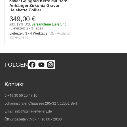
585er Gelbgold Kette mit Herz
Anhänger Zirkonia Gravur
Halskette Collier
349,00 €
inkl. 19% USt.
versandfreie Lieferung
(Lieferzeit: 2 - 3 Tage)
Lieferzeit:
3 - 4 Werktage
(DE - Ausland
abweichend)
FOLGEN
Kontakt
+49 30 50 15 47 10
Johannisthaler Chaussee 295-327, 12351 Berlin
Email:
info@stella-jewellery.de
Öffnungszeiten (Mo-Fr.) 10:00 - 20:00