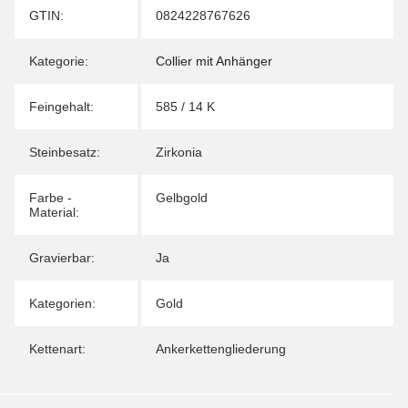
Produkteigenschaft
Wert
GTIN:
0824228767626
Kategorie:
Collier mit Anhänger
Feingehalt:
585 / 14 K
Steinbesatz:
Zirkonia
Farbe -
Gelbgold
Material:
Gravierbar:
Ja
Kategorien:
Gold
Kettenart:
Ankerkettengliederung