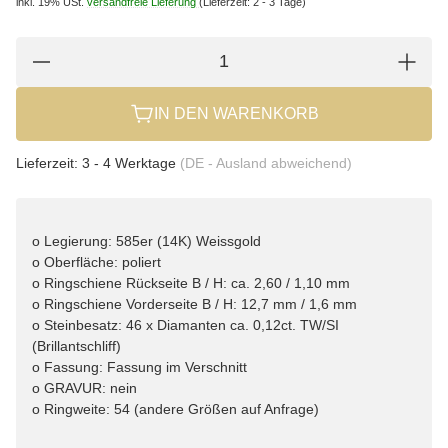
inkl. 19% USt.
versandfreie Lieferung
(Lieferzeit: 2 - 3 Tage)
IN DEN WARENKORB
Lieferzeit:
3 - 4 Werktage
(DE - Ausland abweichend)
o Legierung: 585er (14K) Weissgold
o Oberfläche: poliert
o Ringschiene Rückseite B / H: ca. 2,60 / 1,10 mm
o Ringschiene Vorderseite B / H: 12,7 mm / 1,6 mm
o Steinbesatz: 46 x Diamanten ca. 0,12ct. TW/SI
(Brillantschliff)
o Fassung: Fassung im Verschnitt
o GRAVUR: nein
o Ringweite: 54 (andere Größen auf Anfrage)