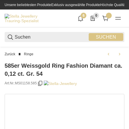
Unsere beliebtesten Produkte
Exklusiv ausgewählte Produkte
Höchste Qualität
6
0
6 neue Notifizierungen
0 Produkte in der List
SUCHEN
Zurück
Ringe
585er Weissgold Ring Fashion Diamant ca.
0,12 ct. Gr. 54
Art.Nr.:
MS01158.585