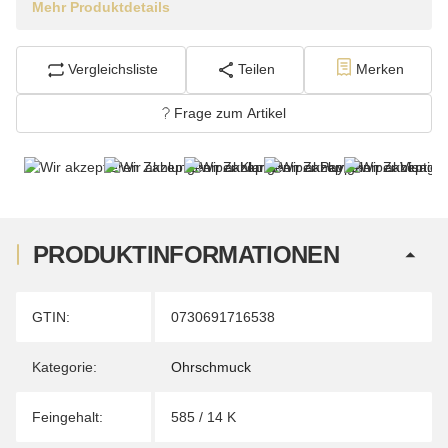
Mehr Produktdetails
Vergleichsliste
Teilen
Merken
Frage zum Artikel
PRODUKTINFORMATIONEN
Produkteigenschaft
Wert
GTIN:
0730691716538
Kategorie:
Ohrschmuck
Feingehalt:
585 / 14 K