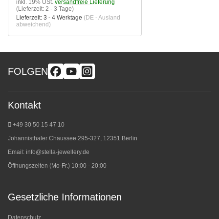
inkl. 19% USt.
versandfreie Lieferung
(Lieferzeit: 2 - 3 Tage)
Lieferzeit:
3 - 4 Werktage
(DE - Ausland
abweichend)
FOLGEN
Kontakt
+49 30 50 15 47 10
Johannisthaler Chaussee 295-327, 12351 Berlin
Email:
info@stella-jewellery.de
Öffnungszeiten (Mo-Fr.) 10:00 - 20:00
Gesetzliche Informationen
Datenschutz