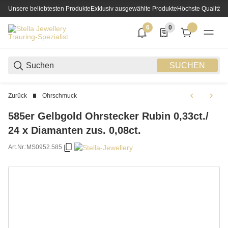
Unsere beliebtesten Produkte
Exklusiv ausgewählte Produkte
Höchste Qualität
6
0
6 neue Notifizierungen
0 Produkte in der List
SUCHEN
Zurück
Ohrschmuck
585er Gelbgold Ohrstecker Rubin 0,33ct./
24 x Diamanten zus. 0,08ct.
Art.Nr.:
MS0952.585