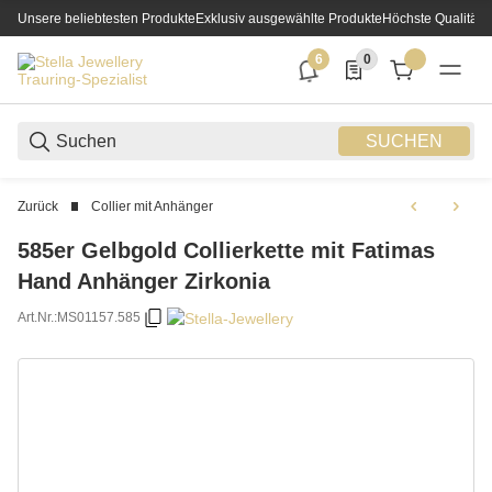
Unsere beliebtesten Produkte
Exklusiv ausgewählte Produkte
Höchste Qualität
6
0
6 neue Notifizierungen
0 Produkte in der List
SUCHEN
Zurück
Collier mit Anhänger
585er Gelbgold Collierkette mit Fatimas
Hand Anhänger Zirkonia
Art.Nr.:
MS01157.585