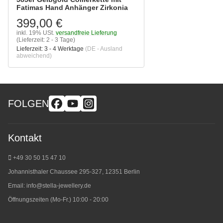
Fatimas Hand Anhänger Zirkonia
399,00 €
inkl. 19% USt.
versandfreie Lieferung
(Lieferzeit: 2 - 3 Tage)
Lieferzeit:
3 - 4 Werktage
(DE - Ausland
abweichend)
FOLGEN
Kontakt
+49 30 50 15 47 10
Johannisthaler Chaussee 295-327, 12351 Berlin
Email:
info@stella-jewellery.de
Öffnungszeiten (Mo-Fr.) 10:00 - 20:00