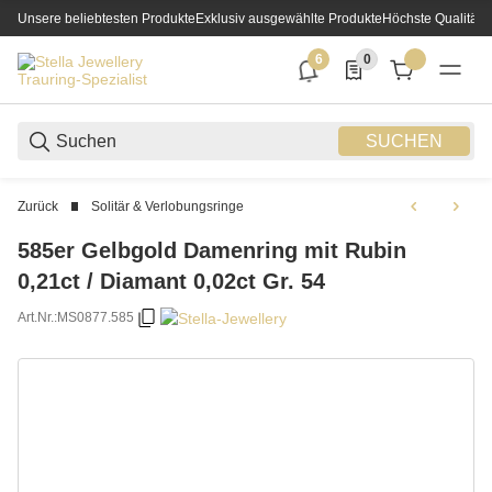
Unsere beliebtesten Produkte
Exklusiv ausgewählte Produkte
Höchste Qualität
6
0
6 neue Notifizierungen
0 Produkte in der List
SUCHEN
Zurück
Solitär & Verlobungsringe
585er Gelbgold Damenring mit Rubin
0,21ct / Diamant 0,02ct Gr. 54
Art.Nr.:
MS0877.585