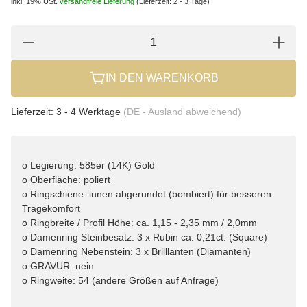
inkl. 19% USt.
versandfreie Lieferung
(Lieferzeit: 2 - 3 Tage)
IN DEN WARENKORB
Lieferzeit:
3 - 4 Werktage
(DE - Ausland abweichend)
o Legierung: 585er (14K) Gold
o Oberfläche: poliert
o Ringschiene: innen abgerundet (bombiert) für besseren
Tragekomfort
o Ringbreite / Profil Höhe: ca. 1,15 - 2,35 mm / 2,0mm
o Damenring Steinbesatz: 3 x Rubin ca. 0,21ct. (Square)
o Damenring Nebenstein: 3 x Brilllanten (Diamanten)
o GRAVUR: nein
o Ringweite: 54 (andere Größen auf Anfrage)