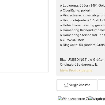
o Legierung: 585er (14K) Gol
o Oberfläche: poliert
o Ringschiene: innen abgerun
o Ringbreite(unten) / Profil H
o Höhe Kronenfassung gesamt
o Damenring Kronendurchmes
o Damenring Steinbesatz: 7 Stk
o GRAVUR: nein
o Ringweite: 54 (andere Größ
Bitte UNBEDINGT die Größen 
Originalgröße dargestellt.
Mehr Produktdetails
Vergleichsliste