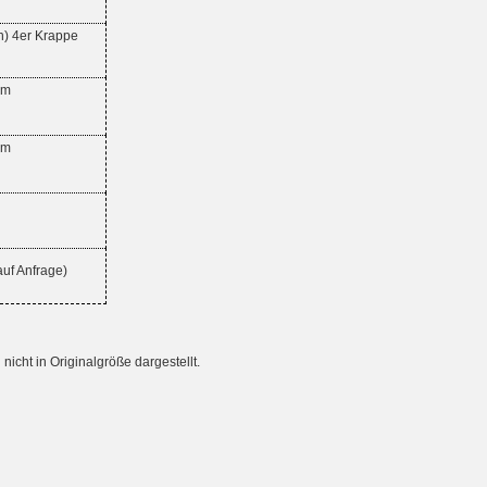
on) 4er Krappe
mm
mm
uf Anfrage)
cht in Originalgröße dargestellt.