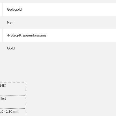
Gelbgold
Nein
4-Steg-Krappenfassung
Gold
14K)
liert
1,0 - 1,30 mm