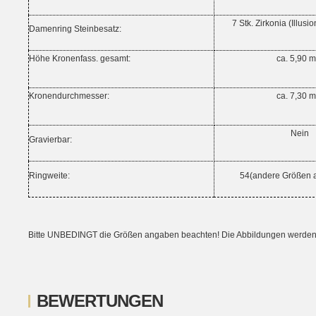
7 Stk. Zirkonia (Illusi
Damenring Steinbesatz:
Höhe Kronenfass. gesamt:
ca. 5,90 
Kronendurchmesser:
ca. 7,30 
Nein
Gravierbar:
Ringweite:
54(andere Größen a
Bitte UNBEDINGT die Größen angaben beachten! Die Abbildungen werden ni
BEWERTUNGEN