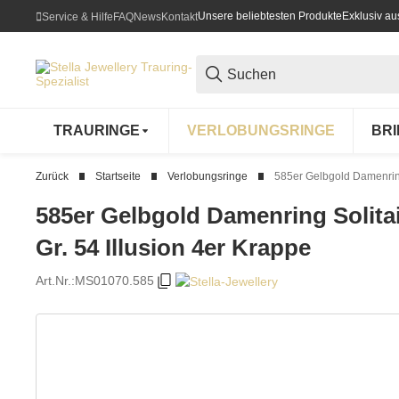
Unsere beliebtesten Produkte
Exklusiv a
Service & Hilfe
FAQ
News
Kontakt
TRAURINGE
VERLOBUNGSRINGE
BR
Zurück
Startseite
Verlobungsringe
585er Gelbgold Damenring 
585er Gelbgold Damenring Solitai
Gr. 54 Illusion 4er Krappe
Art.Nr.:
MS01070.585