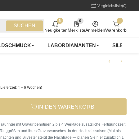
Vergleichsliste
(0)
6
0
6 neue Notifizierungen
0 Produkte in der Liste
SUCHEN
Neuigkeiten
Merkliste
Anmelden
Warenkorb
LDSCHMUCK
LABORDIAMANTEN
SILBERS
(Lieferzeit: 4 – 6 Wochen)
IN DEN WARENKORB
rauringe mit Gravur benötigen 2 bis 4 Werktage zusätzliche Fertigungszeit
 Ringgrößen und Ihres Gravurwunsches. In der Hochzeitssaison (Mai bis
nachten und Silvester steigt die Nachfrage — planen Sie hier zusätzlich 1