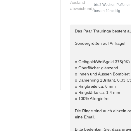
Ausland
bis 2 Wochen Puffer ein
abweichend)
besten frühzeitig.
Das Paar Trauringe besteht au
Sondergrößen auf Anfrage!
o Gelbgold/Weißgold 375(9K)
o Oberfläche: glänzend.
o Innen und Aussen Bombiert 
o Damenring 1Brillant, 0,03 Ct
o Ringbreite ca. 6 mm
o Ringstärke ca. 1,4 mm
o 100% Allergiefrei
Die Ringe sind auch einzeln od
eine Email.
Bitte bedenken Sie, dass gra