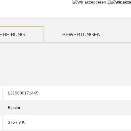
HREIBUNG
BEWERTUNGEN
6219600171445
Bicolor
375 / 9 K