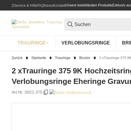
Unsere beliebtesten Produkte
Exklusiv a
Service & Hilfe
FAQ
News
Kontakt
TRAURINGE
VERLOBUNGSRINGE
BR
Zurück
Startseite
Trauringe
Bicolor
2 xTrauringe 375 9K
2 xTrauringe 375 9K Hochzeitsri
Verlobungsringe Eheringe Gravur
Art.Nr.:
S921.375