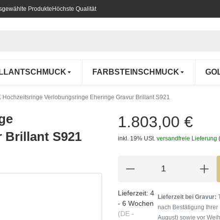
usgewählte Produkte
Höchste Qualität
ILLANTSCHMUCK
FARBSTEINSCHMUCK
GO
 Hochzeitsringe Verlobungsringe Eheringe Gravur Brillant S921
nge
1.803,00 €
 Brillant S921
inkl. 19% USt.
versandfreie Lieferung
Lieferzeit:
4
Lieferzeit bei Gravur:
T
- 6 Wochen
nach Bestätigung Ihrer
(DE -
August) sowie vor Weih