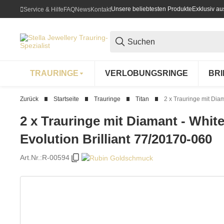
Unsere beliebtesten Produkte
Exklusiv a
Service & Hilfe
FAQ
News
Kontakt
TRAURINGE
VERLOBUNGSRINGE
BR
Zurück
Startseite
Trauringe
Titan
2 x Trauringe mit Diam
2 x Trauringe mit Diamant - White
Evolution Brilliant 77/20170-060
Art.Nr.:
R-00594