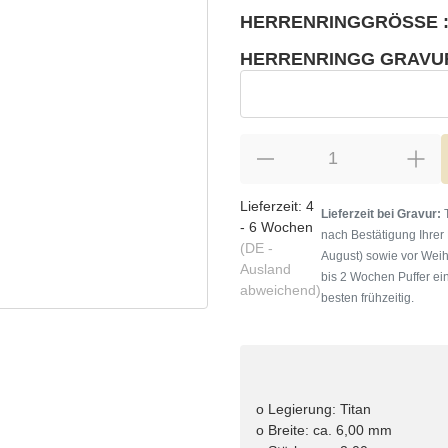
HERRENRINGGRÖSSE :
wählen
Bitte wählen Sie eine Variation.
HERRENRINGG GRAVU
wählen
Herrenringg Gravur
Lieferzeit:
4
Lieferzeit bei Gravur:
T
- 6 Wochen
nach Bestätigung Ihrer
(DE -
August) sowie vor Weih
Ausland
bis 2 Wochen Puffer ein
abweichend)
besten frühzeitig.
o Legierung: Titan
o Breite: ca. 6,00 mm