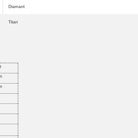
Diamant
Titan
g
mm
mm