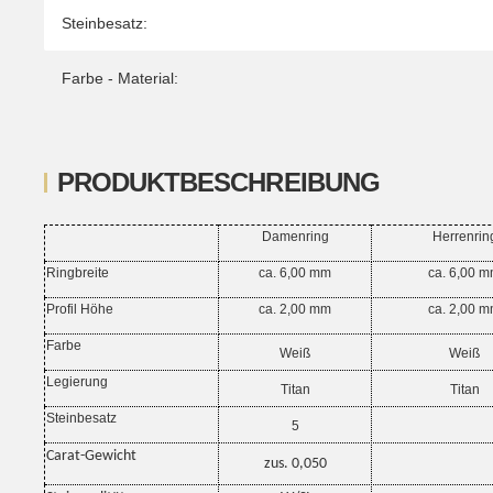
Steinbesatz:
Farbe - Material:
PRODUKTBESCHREIBUNG
Damenring
Herrenrin
Ringbreite
ca. 6,00 mm
ca. 6,00 
Profil Höhe
ca. 2,00 mm
ca. 2,00 
Farbe
Weiß
Weiß
Legierung
Titan
Titan
Steinbesatz
5
Carat-Gewicht
zus. 0,050