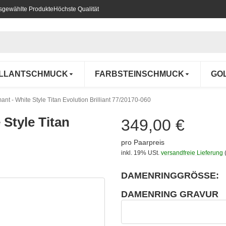
usgewählte Produkte
Höchste Qualität
ILLANTSCHMUCK
FARBSTEINSCHMUCK
GO
ant - White Style Titan Evolution Brilliant 77/20170-060
 Style Titan
349,00 €
pro Paarpreis
inkl. 19% USt.
versandfreie Lieferung
DAMENRINGGRÖSSE:
wählen
Bitte wählen Sie eine Variation.
DAMENRING GRAVUR
wählen
Damenring Gravur