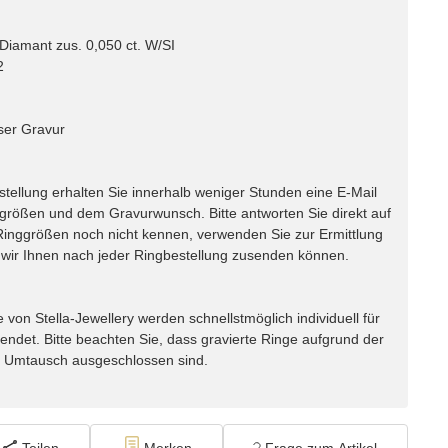
Diamant zus. 0,050 ct. W/SI
2
ser Gravur
lung erhalten Sie innerhalb weniger Stunden eine E-Mail
ggrößen und dem Gravurwunsch. Bitte antworten Sie direkt auf
e Ringgrößen noch nicht kennen, verwenden Sie zur Ermittlung
ir Ihnen nach jeder Ringbestellung zusenden können.
n Stella-Jewellery werden schnellstmöglich individuell für
endet. Bitte beachten Sie, dass gravierte Ringe aufgrund der
m Umtausch ausgeschlossen sind.
Teilen
Merken
Frage zum Artikel