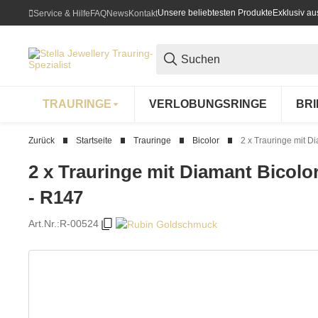
Unsere beliebtesten Produkte
Exklusiv a
Service & Hilfe
FAQ
News
Kontakt
TRAURINGE
VERLOBUNGSRINGE
BR
Zurück
Startseite
Trauringe
Bicolor
2 x Trauringe mit D
2 x Trauringe mit Diamant Bicolo
- R147
Art.Nr.:
R-00524