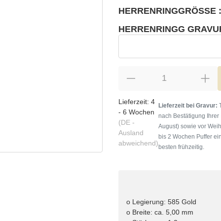
HERRENRINGGRÖSSE :
wählen
Bitte wählen Sie eine Variation.
HERRENRINGG GRAVU
wählen
Herrenringg Gravur
Lieferzeit:
4
Lieferzeit bei Gravur:
T
- 6 Wochen
nach Bestätigung Ihrer
(DE -
August) sowie vor Weih
Ausland
bis 2 Wochen Puffer ein
abweichend)
besten frühzeitig.
o Legierung: 585 Gold
o Breite: ca. 5,00 mm