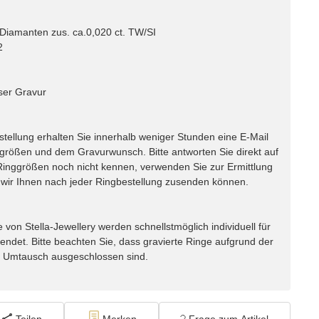
 Diamanten zus. ca.0,020 ct. TW/SI
2
ser Gravur
lung erhalten Sie innerhalb weniger Stunden eine E-Mail
ggrößen und dem Gravurwunsch. Bitte antworten Sie direkt auf
e Ringgrößen noch nicht kennen, verwenden Sie zur Ermittlung
ir Ihnen nach jeder Ringbestellung zusenden können.
n Stella-Jewellery werden schnellstmöglich individuell für
endet. Bitte beachten Sie, dass gravierte Ringe aufgrund der
m Umtausch ausgeschlossen sind.
Teilen
Merken
Frage zum Artikel