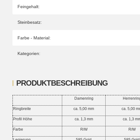
Feingehalt:
Steinbesatz:
Farbe - Material:
Kategorien:
PRODUKTBESCHREIBUNG
Damenring
Herrenrin
Ringbreite
ca. 5,00 mm
ca. 5,00 
Profil Höhe
ca. 1,3 mm
ca. 1,3 m
Farbe
R/W
R/W
Legierung
585 Gold
585 Gold