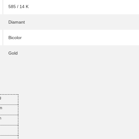
585 / 14 K
Diamant
Bicolor
Gold
g
mm
m