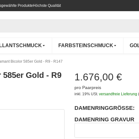
usgewählte Produkte
Höchste Qualität
ILLANTSCHMUCK
FARBSTEINSCHMUCK
GO
iamant Bicolor 585er Gold - R9 - R147
r 585er Gold - R9
1.676,00 €
pro Paarpreis
inkl. 19% USt.
versandfreie Lieferung
DAMENRINGGRÖSSE:
wählen
Bitte wählen Sie eine Variation.
DAMENRING GRAVUR
wählen
Damenring Gravur