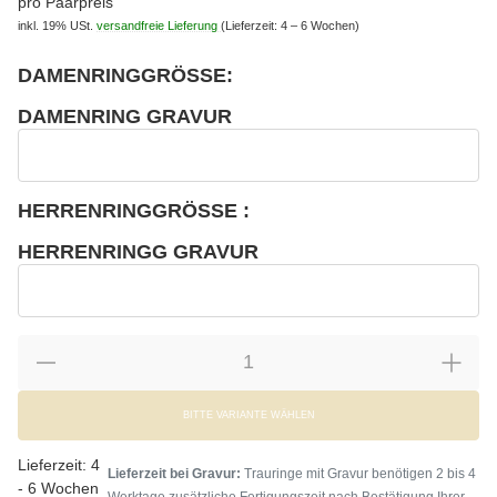
pro Paarpreis
inkl. 19% USt.
versandfreie Lieferung
(Lieferzeit: 4 – 6 Wochen)
DAMENRINGGRÖSSE:
wählen
Bitte wählen Sie eine Variation.
DAMENRING GRAVUR
wählen
Damenring Gravur
HERRENRINGGRÖSSE :
wählen
Bitte wählen Sie eine Variation.
HERRENRINGG GRAVUR
wählen
Herrenringg Gravur
BITTE VARIANTE WÄHLEN
Lieferzeit:
4
Lieferzeit bei Gravur:
Trauringe mit Gravur benötigen 2 bis 4
- 6 Wochen
Werktage zusätzliche Fertigungszeit nach Bestätigung Ihrer