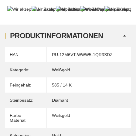
PRODUKTINFORMATIONEN
Produkteigenschaft
Wert
HAN:
RU-12M6VT-WWW5-1QR3SDZ
Kategorie:
Weißgold
Feingehalt:
585 / 14 K
Steinbesatz:
Diamant
Farbe -
Weißgold
Material:
Kategorien:
Gold