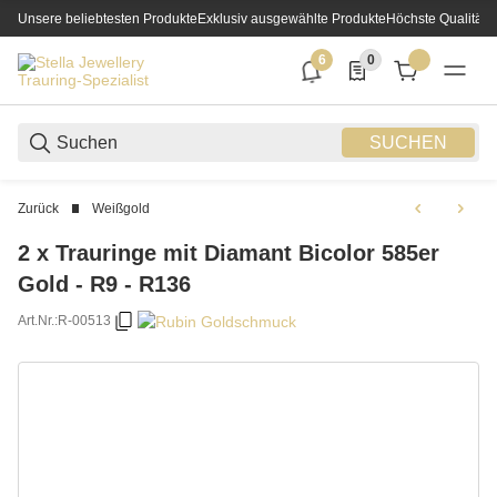
Unsere beliebtesten Produkte
Exklusiv ausgewählte Produkte
Höchste Qualität
6
0
6 neue Notifizierungen
0 Produkte in der List
SUCHEN
Zurück
Weißgold
2 x Trauringe mit Diamant Bicolor 585er
Gold - R9 - R136
Art.Nr.:
R-00513