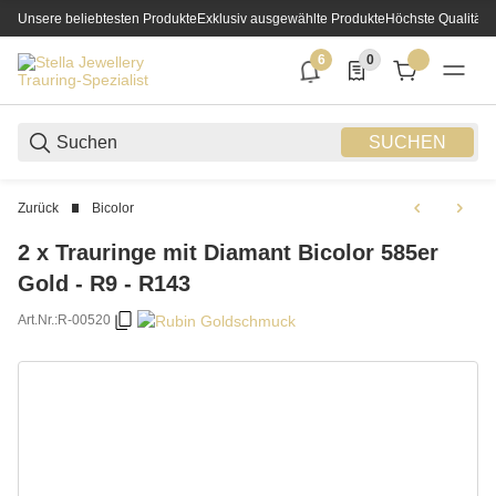
Unsere beliebtesten Produkte
Exklusiv ausgewählte Produkte
Höchste Qualität
6
0
6 neue Notifizierungen
0 Produkte in der List
SUCHEN
Zurück
Bicolor
2 x Trauringe mit Diamant Bicolor 585er
Gold - R9 - R143
Art.Nr.:
R-00520