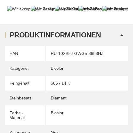
PRODUKTINFORMATIONEN
Produkteigenschaft
Wert
HAN:
RU-10XB5J-GWG5-36L8HZ
Kategorie:
Bicolor
Feingehalt:
585 / 14 K
Steinbesatz:
Diamant
Farbe -
Bicolor
Material:
Kategorien:
Gold