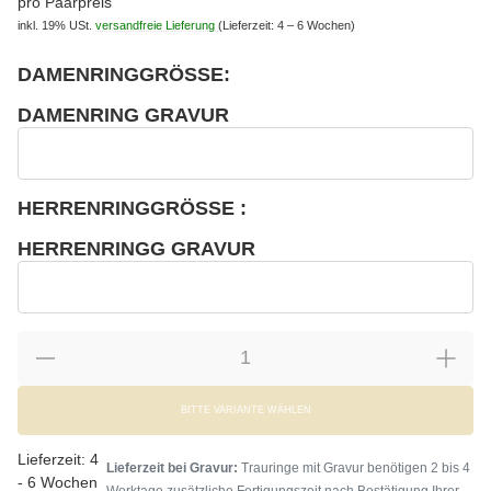
pro Paarpreis
inkl. 19% USt.
versandfreie Lieferung
(Lieferzeit: 4 – 6 Wochen)
DAMENRINGGRÖSSE:
wählen
Bitte wählen Sie eine Variation.
DAMENRING GRAVUR
wählen
Damenring Gravur
HERRENRINGGRÖSSE :
wählen
Bitte wählen Sie eine Variation.
HERRENRINGG GRAVUR
wählen
Herrenringg Gravur
BITTE VARIANTE WÄHLEN
Lieferzeit:
4
Lieferzeit bei Gravur:
Trauringe mit Gravur benötigen 2 bis 4
- 6 Wochen
Werktage zusätzliche Fertigungszeit nach Bestätigung Ihrer