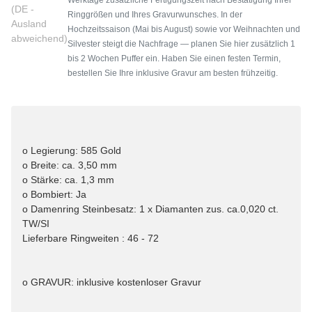
(DE -
Ringgrößen und Ihres Gravurwunsches. In der
Ausland
Hochzeitssaison (Mai bis August) sowie vor Weihnachten und
abweichend)
Silvester steigt die Nachfrage — planen Sie hier zusätzlich 1
bis 2 Wochen Puffer ein. Haben Sie einen festen Termin,
bestellen Sie Ihre inklusive Gravur am besten frühzeitig.
o Legierung: 585 Gold
o Breite: ca. 3,50 mm
o Stärke: ca. 1,3 mm
o Bombiert: Ja
o Damenring Steinbesatz: 1 x Diamanten zus. ca.0,020 ct.
TW/SI
Lieferbare Ringweiten : 46 - 72
o GRAVUR: inklusive kostenloser Gravur