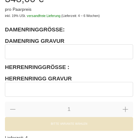
pro Paarpreis
inkl. 19% USt.
versandfreie Lieferung
(Lieferzeit: 4 – 6 Wochen)
DAMENRINGGRÖSSE:
wählen
Bitte wählen Sie eine Variation.
DAMENRING GRAVUR
wählen
Damenring Gravur
HERRENRINGGRÖSSE :
wählen
Bitte wählen Sie eine Variation.
HERRENRINGG GRAVUR
wählen
Herrenringg Gravur
BITTE VARIANTE WÄHLEN
Lieferzeit:
4