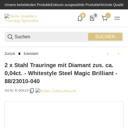
Unsere beliebtesten Produkte
Exklusiv ausgewählte Produkte
Höchste Qualität
6
0
6 neue Notifizierungen
0 Produkte in der List
SUCHEN
Zurück
Edelstahl
2 x Stahl Trauringe mit Diamant zus. ca.
0,04ct. - Whitestyle Steel Magic Brilliant -
88/23010-040
Art.Nr.:
R-00610