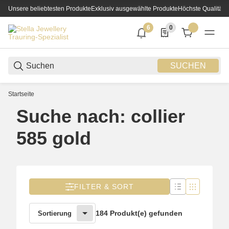
Unsere beliebtesten Produkte
Exklusiv ausgewählte Produkte
Höchste Qualität
6
0
6 neue Notifizierungen
0 Produkte in der List
SUCHEN
Startseite
Suche nach: collier
585 gold
FILTER & SORT
184 Produkt(e) gefunden
Sortierung