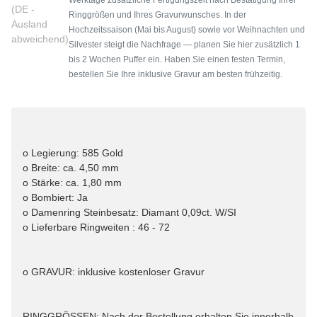
(DE -
Ringgrößen und Ihres Gravurwunsches. In der
Ausland
Hochzeitssaison (Mai bis August) sowie vor Weihnachten und
abweichend)
Silvester steigt die Nachfrage — planen Sie hier zusätzlich 1
bis 2 Wochen Puffer ein. Haben Sie einen festen Termin,
bestellen Sie Ihre inklusive Gravur am besten frühzeitig.
o Legierung: 585 Gold
o Breite: ca. 4,50 mm
o Stärke: ca. 1,80 mm
o Bombiert: Ja
o Damenring Steinbesatz: Diamant 0,09ct. W/SI
o Lieferbare Ringweiten : 46 - 72
o GRAVUR: inklusive kostenloser Gravur
RINGGRÖSSEN: Nach der Bestellung erhalten Sie innerhalb