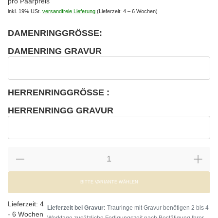
pro Paarpreis
inkl. 19% USt.
versandfreie Lieferung
(Lieferzeit: 4 – 6 Wochen)
DAMENRINGGRÖSSE:
wählen
Bitte wählen Sie eine Variation.
DAMENRING GRAVUR
wählen
Damenring Gravur
HERRENRINGGRÖSSE :
wählen
Bitte wählen Sie eine Variation.
HERRENRINGG GRAVUR
wählen
Herrenringg Gravur
BITTE VARIANTE WÄHLEN
Lieferzeit:
4
Lieferzeit bei Gravur:
Trauringe mit Gravur benötigen 2 bis 4
- 6 Wochen
Werktage zusätzliche Fertigungszeit nach Bestätigung Ihrer