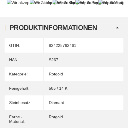
PRODUKTINFORMATIONEN
Produkteigenschaft
Wert
GTIN:
824228762461
HAN:
S267
Kategorie:
Rotgold
Feingehalt:
585 / 14 K
Steinbesatz:
Diamant
Farbe -
Rotgold
Material: