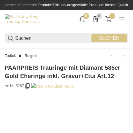
Unsere beliebtesten Produkte
Exklusiv ausgewählte Produkte
Höchste Qualität
6
0
6 neue Notifizierungen
0 Produkte in der List
SUCHEN
Zurück
Rotgold
PAARPREIS Trauringe mit Diamant 585er
Gold Eheringe inkl. Gravur+Etui Art.12
Art.Nr.:
S267