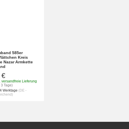
band 585er
lättchen Kreis
e Nazar Armkette
and
 €
.
versandfreie Lieferung
- 3 Tage)
 4 Werktage
(DE -
eichend)