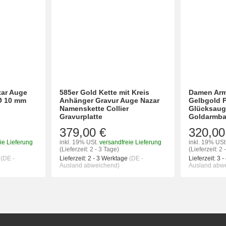
zar Auge
585er Gold Kette mit Kreis
Damen Arm
Ø 10 mm
Anhänger Gravur Auge Nazar
Gelbgold P
Namenskette Collier
Glücksaug
Gravurplatte
Goldarmb
379,00 €
320,00
ie Lieferung
inkl. 19% USt.
versandfreie Lieferung
inkl. 19% USt
(Lieferzeit: 2 - 3 Tage)
(Lieferzeit: 2 
e
(DE -
Lieferzeit:
2 - 3 Werktage
(DE -
Lieferzeit:
3 -
Ausland abweichend)
Ausland abw