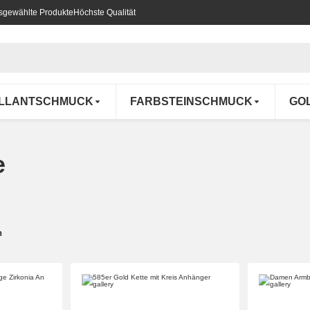
usgewählte Produkte
Höchste Qualität
ILLANTSCHMUCK
FARBSTEINSCHMUCK
GO
e
n