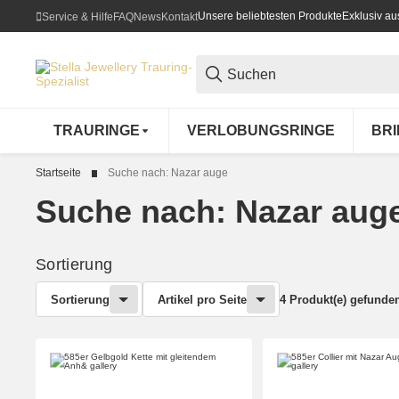
Unsere beliebtesten Produkte
Exklusiv a
Service & Hilfe
FAQ
News
Kontakt
TRAURINGE
VERLOBUNGSRINGE
BR
Startseite
Suche nach: Nazar auge
Suche nach: Nazar aug
Sortierung
Sortierung
Artikel pro Seite
4 Produkt(e) gefunde