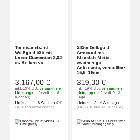
Tennisarmband
585er Gelbgold
Weißgold 585 mit
Armband mit
Labor-Diamanten 2,02
Kleeblatt-Motiv –
ct. Brillant vs
zweireihige
Ankerkette, verstellbar
15,5–19cm
3.167,00 €
319,00 €
inkl. 19% USt.
versandfreie
inkl. 19% USt.
versandfreie
Lieferung
(Lieferzeit: 4 – 6
Lieferung
(Lieferzeit: 2 - 3
Wochen)
Tage)
Lieferzeit:
4 - 6 Wochen
(DE
Lieferzeit:
3 - 4 Werktage
- Ausland abweichend)
(DE - Ausland abweichend)