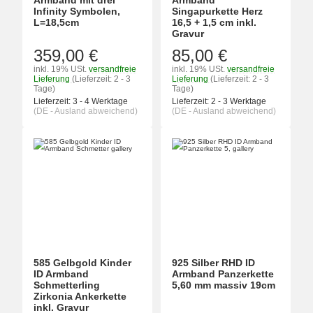
Armband mit drei
Armband
Infinity Symbolen,
Singapurkette Herz
L=18,5cm
16,5 + 1,5 cm inkl.
Gravur
359,00 €
85,00 €
inkl. 19% USt.
versandfreie
inkl. 19% USt.
versandfreie
Lieferung
(Lieferzeit: 2 - 3
Lieferung
(Lieferzeit: 2 - 3
Tage)
Tage)
Lieferzeit:
3 - 4 Werktage
Lieferzeit:
2 - 3 Werktage
(DE - Ausland abweichend)
(DE - Ausland abweichend)
585 Gelbgold Kinder
925 Silber RHD ID
ID Armband
Armband Panzerkette
Schmetterling
5,60 mm massiv 19cm
Zirkonia Ankerkette
inkl. Gravur