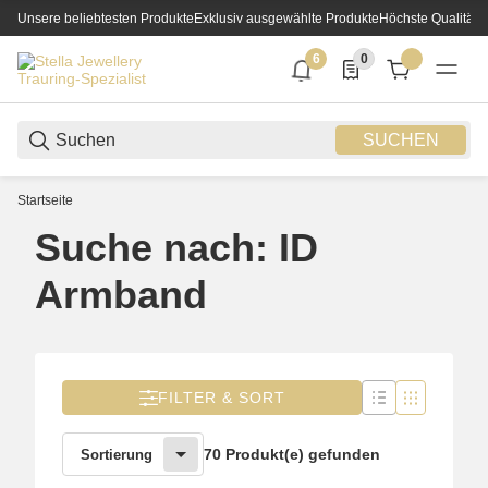
Unsere beliebtesten Produkte
Exklusiv ausgewählte Produkte
Höchste Qualität
6
0
6 neue Notifizierungen
0 Produkte in der List
SUCHEN
Startseite
Suche nach: ID
Armband
FILTER & SORT
70 Produkt(e) gefunden
Sortierung