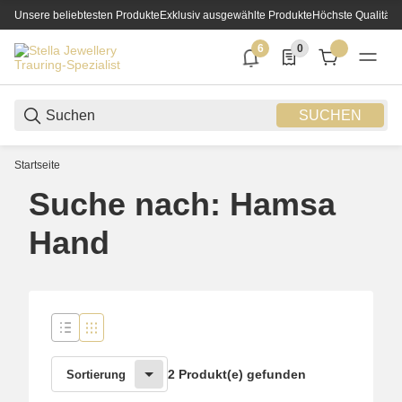
Unsere beliebtesten Produkte
Exklusiv ausgewählte Produkte
Höchste Qualität
6
0
6 neue Notifizierungen
0 Produkte in der List
SUCHEN
Startseite
Suche nach: Hamsa
Hand
2 Produkt(e) gefunden
Sortierung