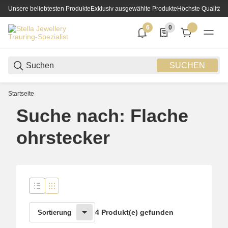
Unsere beliebtesten Produkte
Exklusiv ausgewählte Produkte
Höchste Qualität
6
0
6 neue Notifizierungen
0 Produkte in der List
SUCHEN
Startseite
Suche nach: Flache
ohrstecker
4 Produkt(e) gefunden
Sortierung