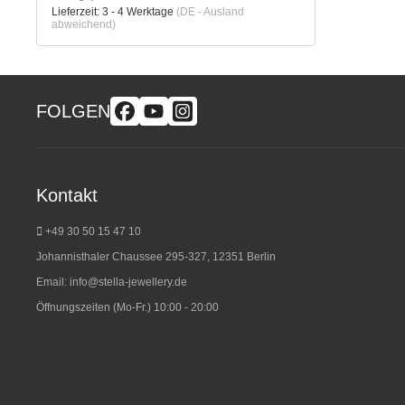
Lieferzeit:
3 - 4 Werktage
(DE - Ausland
abweichend)
FOLGEN
Kontakt
+49 30 50 15 47 10
Johannisthaler Chaussee 295-327, 12351 Berlin
Email:
info@stella-jewellery.de
Öffnungszeiten (Mo-Fr.) 10:00 - 20:00