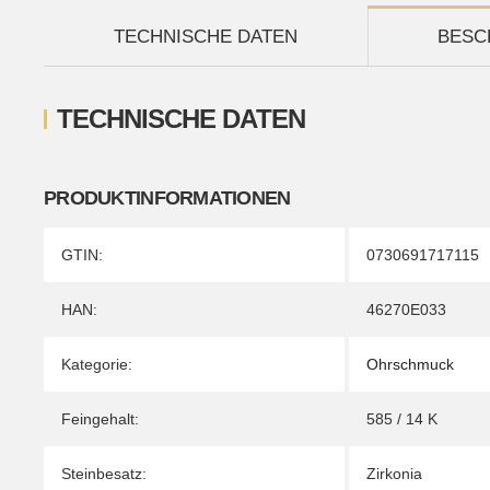
TECHNISCHE DATEN
BESC
TECHNISCHE DATEN
PRODUKTINFORMATIONEN
Produkteigenschaft
Wert
GTIN:
0730691717115
HAN:
46270E033
Kategorie:
Ohrschmuck
Feingehalt:
585 / 14 K
Steinbesatz:
Zirkonia