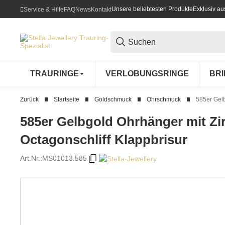
Unsere beliebtesten Produkte
Exklusiv a
Service & Hilfe
FAQ
News
Kontakt
TRAURINGE
VERLOBUNGSRINGE
BR
Zurück
Startseite
Goldschmuck
Ohrschmuck
585er Gelb
585er Gelbgold Ohrhänger mit Zi
Octagonschliff Klappbrisur
Art.Nr.:
MS01013.585