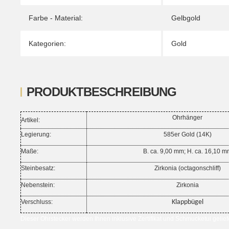
Farbe - Material:
Gelbgold
Kategorien:
Gold
PRODUKTBESCHREIBUNG
Ohrhänger
Artikel:
Legierung:
585er Gold (14K)
Maße:
B. ca. 9,00 mm; H. ca. 16,10 m
Steinbesatz:
Zirkonia (octagonschliff)
Nebenstein:
Zirkonia
Verschluss:
Klappbügel
Dieser Ohrstecker werden Ihnen inklusive Zertifikat und Schmucketui geliefe