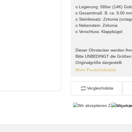
o Legierung: 585er (14K) Gol
o Gesamtmaß: B. ca. 9,00 mm
o Steinbesatz: Zirkonia (octago
o Nebenstein: Zirkonia
o Verschluss: Klappbügel
Dieser Ohrstecker werden Ihne
Bitte UNBEDINGT die Größen 
Originalgröße dargestellt.
Mehr Produktdetails
Vergleichsliste