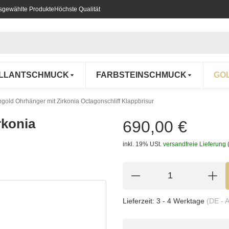
usgewählte Produkte
Höchste Qualität
ILLANTSCHMUCK
FARBSTEINSCHMUCK
GO
gold Ohrhänger mit Zirkonia Octagonschliff Klappbrisur
rkonia
690,00 €
inkl. 19% USt.
versandfreie Lieferung
Lieferzeit:
3 - 4 Werktage
(DE - 