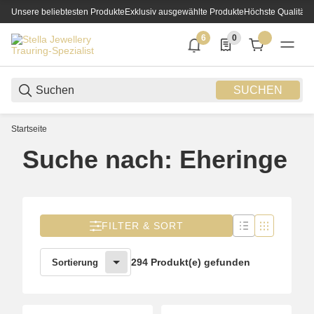
Unsere beliebtesten Produkte
Exklusiv ausgewählte Produkte
Höchste Qualität
6
0
6 neue Notifizierungen
0 Produkte in der List
SUCHEN
Startseite
Suche nach: Eheringe
FILTER & SORT
294 Produkt(e) gefunden
Sortierung