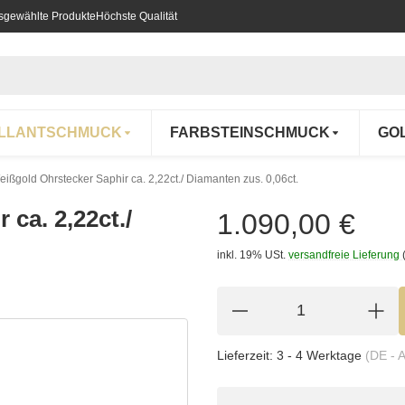
usgewählte Produkte
Höchste Qualität
ILLANTSCHMUCK
FARBSTEINSCHMUCK
GO
ißgold Ohrstecker Saphir ca. 2,22ct./ Diamanten zus. 0,06ct.
ca. 2,22ct./
1.090,00 €
inkl. 19% USt.
versandfreie Lieferung
Lieferzeit:
3 - 4 Werktage
(DE - 