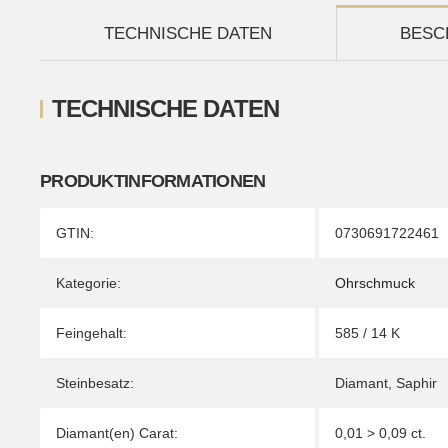
TECHNISCHE DATEN
BESC
TECHNISCHE DATEN
PRODUKTINFORMATIONEN
Produkteigenschaft
Wert
GTIN:
0730691722461
Kategorie:
Ohrschmuck
Feingehalt:
585 / 14 K
Steinbesatz:
Diamant
,
Saphir
Diamant(en) Carat:
0,01 > 0,09 ct.