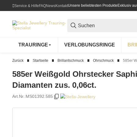
Unsere beliebtesten Produkte
Exklusiv a
Service & Hilfe
FAQ
News
Kontakt
TRAURINGE
VERLOBUNGSRINGE
BR
Zurück
Startseite
Brillantschmuck
Ohrschmuck
585er We
585er Weißgold Ohrstecker Saphir 
Diamanten zus. 0,06ct.
Art.Nr.:
MS01392.585