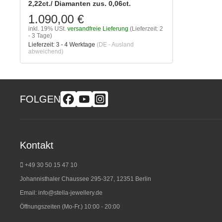
2,22ct./ Diamanten zus. 0,06ct.
1.090,00 €
inkl. 19% USt.
versandfreie Lieferung
(Lieferzeit: 2
- 3 Tage)
Lieferzeit:
3 - 4 Werktage
(DE - Ausland
abweichend)
FOLGEN
Kontakt
+49 30 50 15 47 10
Johannisthaler Chaussee 295-327, 12351 Berlin
Email:
info@stella-jewellery.de
Öffnungszeiten (Mo-Fr.) 10:00 - 20:00