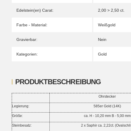
Edelstein(en) Carat:
2,00 > 2,50 ct.
Farbe - Material:
Weißgold
Gravierbar:
Nein
Kategorien:
Gold
PRODUKTBESCHREIBUNG
Ohrstecker
Legierung:
585er Gold (14K)
Größe:
ca. H - 10,20 mm B - 5,00 mm
Steinbesatz:
2 x Saphir ca. 2,22ct. (Ovalschlif