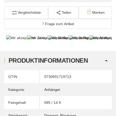
Vergleichsliste
Teilen
Merken
Frage zum Artikel
PRODUKTINFORMATIONEN
Produkteigenschaft
Wert
GTIN:
0730691719713
Kategorie:
Anhänger
Feingehalt:
585 / 14 K
Steinbesatz:
Diamant
,
Blautopas