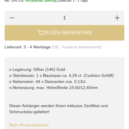
inkl. 19% USt.
versandfreie Lieferung
(Lieferzeit: 2 - 3 Tage)
IN DEN WARENKORB
Lieferzeit:
3 - 4 Werktage
(DE - Ausland abweichend)
o Legierung: 585er (14K) Gold
o Steinbesatz: 1 x Blautopas ca. 4,29 ct. (Cushion-Schliff)
o Nebenstein: 44 x Diamanten zus. 0,13ct.
o Abmessung: max. Höhe/Breite 19,50/12,40mm
Dieser Anhänger werden Ihnen inklusive Zertifikat und
Schmucketui geliefert!
Mehr Produktdetails