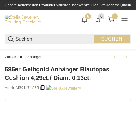
Unsere beliebtesten Produkte
Exklusiv ausgewählte Produkte
Höchste Qualität
6
0
6 neue Notifizierungen
0 Produkte in der List
SUCHEN
Zurück
Anhänger
585er Gelbgold Anhänger Blautopas
Cushion 4,29ct./ Diam. 0,13ct.
Art.Nr.:
MS01174.585