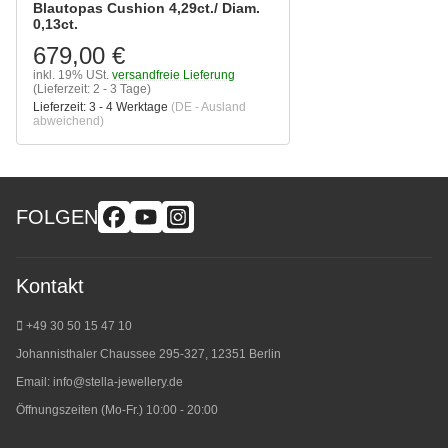
Blautopas Cushion 4,29ct./ Diam.
0,13ct.
679,00 €
inkl. 19% USt.
versandfreie Lieferung
(Lieferzeit: 2 - 3 Tage)
Lieferzeit:
3 - 4 Werktage
(DE - Ausland
abweichend)
FOLGEN
Kontakt
+49 30 50 15 47 10
Johannisthaler Chaussee 295-327, 12351 Berlin
Email:
info@stella-jewellery.de
Öffnungszeiten (Mo-Fr.) 10:00 - 20:00