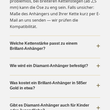
problemlos, bei breiteren Kettenstegen (ab 2,5
mm) kann die Öse zu eng sein. Falls unsicher:
Maße des Anhängers und Ihrer Kette kurz per E-
Mail an uns senden — wir prüfen die
Kompatibilität.
Welche Kettenstärke passt zu einem
Brillant-Anhänger?
Die Kettenstärke sollte proportional zum
Wie wird ein Diamant-Anhänger befestigt?
Anhänger gewählt werden. Für filigrane Solitär-
Anhänger unter 1 g Gewicht eignet sich eine
Ein Anhänger wird über eine Öse auf der Kette
Venezianer- oder Ankerkette von 0,8 bis 1,0 mm.
Was kostet ein Brillant-Anhänger in 585er
geführt. Die Öse ist ein kleiner Ring am oberen
Schwerere Anhänger ab 1,5 g brauchen
Gold in etwa?
Ende des Anhängers. Die Kette wird durch diese
mindestens 1,2 mm Drahtdicke — feinere
Öse gefädelt — dazu müssen Sie den Karabiner
Ketten brechen langfristig am Ösenansatz. Als
Der Preis hängt vom Steingewicht und der
der Kette öffnen, die Kette durch die Öse
Kettenlänge: 42 bis 45 cm positioniert den
Gibt es Diamant-Anhänger auch für Kinder
Goldmenge ab. Einfache Solitär-Fassungen in