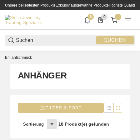
Unsere beliebtesten Produkte
Exklusiv ausgewählte Produkte
Höchste Qualität
6
0
6 neue Notifizierungen
0 Produkte in der List
SUCHEN
Brillantschmuck
ANHÄNGER
FILTER & SORT
18 Produkt(e) gefunden
Sortierung