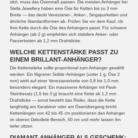
sitzt, muss das Ösenmaß passen. Die meisten Anhänger bei
Stella Jewellery haben eine Öse für Ketten bis zu 3 mm
Breite — das deckt Venezianer-, Anker-, Singapurketten und
ähnliche Standardformen ab. Prüfen Sie vor dem Kauf, ob
Ihre Kette durch die Öse des Anhängers passt. Für schwere
Anhänger (ab 2 g) empfehlen sich stabilere Anker- oder
Panzerketten ab 1,2 mm Drahtdicke.
WELCHE KETTENSTÄRKE PASST ZU
EINEM BRILLANT-ANHÄNGER?
Die Kettenstärke sollte proportional zum Anhänger gewählt
werden. Ein filigraner Solitär-Anhänger (unter 1 g, Öse 2
mm) wirkt auf einer Venezianerkette von 0,8 bis 1,0 mm
besonders elegant. Ein massiverer Anhänger mit Pavé-
Steinbesatz (1,5 bis 3 g) braucht eine Kette ab 1,2 mm
Drahtdicke — sonst besteht das Risiko, dass die Kette
langfristig am Karabiner oder am Ösenübergang bricht.
Kettenlängen von 42 bis 45 cm positionieren den Anhänger
im oberen Dekolleté-Bereich, 50 cm und mehr lassen ihn
tiefer sitzen.
DIAMANT-ANHÄNGER ALS GESCHENK: