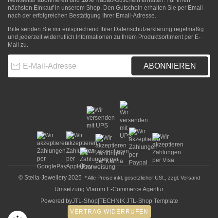
Newsletter abonnieren und
Rabatt-Guschein erhalten. Für Ihren
nächsten Einkauf in unserem Shop. Den Gutschein erhalten Sie per Email
nach der erfolgreichen Bestätigung Ihrer Email-Adresse.
Bitte senden Sie mir entsprechend Ihrer
Datenschutzerklärung
regelmäßig
und jederzeit widerruflich Informationen zu Ihrem Produktsortiment per E-
Mail zu.
E-Mail-Adresse
ABONNIEREN
© Stella-Jewellery 2025
* Alle Preise inkl. gesetzlicher USt., zzgl.
Versand
Umsetzung
Vlarom E-Commerce Agentur
Powered by
JTL-Shop
|
TECHNIK JTL-Shop Template
VERTRAG WIDERRUFEN