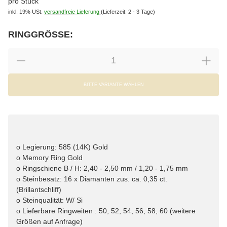
pro Stück
inkl. 19% USt.
versandfreie Lieferung
(Lieferzeit: 2 - 3 Tage)
RINGGRÖSSE:
wählen
Bitte wählen Sie eine Variation.
BITTE VARIANTE WÄHLEN
o Legierung: 585 (14K) Gold
o Memory Ring Gold
o Ringschiene B / H: 2,40 - 2,50 mm / 1,20 - 1,75 mm
o Steinbesatz: 16 x Diamanten zus. ca. 0,35 ct.
(Brillantschliff)
o Steinqualität: W/ Si
o Lieferbare Ringweiten : 50, 52, 54, 56, 58, 60 (weitere
Größen auf Anfrage)