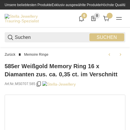
Unsere beliebtesten Produkte
Exklusiv ausgewählte Produkte
Höchste Qualität
6
0
6 neue Notifizierungen
0 Produkte in der List
SUCHEN
Zurück
Memoire Ringe
585er Weißgold Memory Ring 16 x
Diamanten zus. ca. 0,35 ct. im Verschnitt
Art.Nr.:
MS0707.585