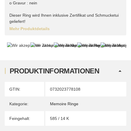
o Gravur : nein
Dieser Ring wird Ihnen inklusive Zertifikat und Schmucketui
geliefert!
Mehr Produktdetails
PRODUKTINFORMATIONEN
Produkteigenschaft
Wert
GTIN:
0732023778108
Kategorie:
Memoire Ringe
Feingehalt:
585 / 14 K