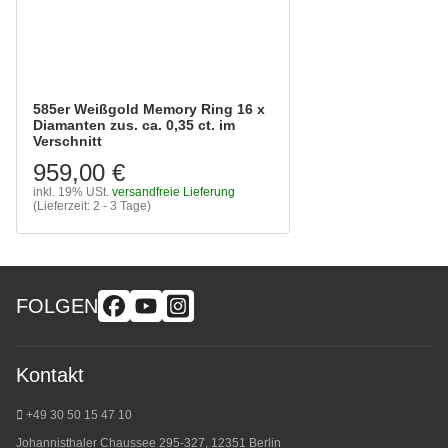
585er Weißgold Memory Ring 16 x
Diamanten zus. ca. 0,35 ct. im
Verschnitt
959,00 €
inkl. 19% USt.
versandfreie Lieferung
(Lieferzeit: 2 - 3 Tage)
FOLGEN
Kontakt
+49 30 50 15 47 10
Johannisthaler Chaussee 295-327, 12351 Berlin