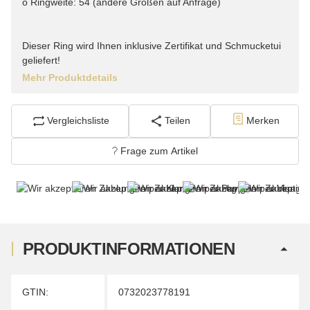
o Ringweite: 54 (andere Größen auf Anfrage)
Dieser Ring wird Ihnen inklusive Zertifikat und Schmucketui
geliefert!
Mehr Produktdetails
Vergleichsliste
Teilen
Merken
Frage zum Artikel
PRODUKTINFORMATIONEN
Produkteigenschaft
Wert
GTIN:
0732023778191