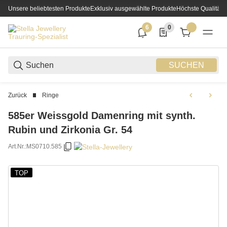
Unsere beliebtesten Produkte
Exklusiv ausgewählte Produkte
Höchste Qualität
6
0
6 neue Notifizierungen
0 Produkte in der List
SUCHEN
Zurück
Ringe
585er Weissgold Damenring mit synth.
Rubin und Zirkonia Gr. 54
Art.Nr.:
MS0710.585
TOP