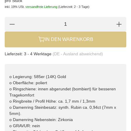
pro Stück
inkl. 19% USt.
versandfreie Lieferung
(Lieferzeit: 2 - 3 Tage)
IN DEN WARENKORB
Lieferzeit:
3 - 4 Werktage
(DE - Ausland abweichend)
o Legierung: 585er (14K) Gold
o Oberfläche: poliert
o Ringschiene: innen abgerundet (bombiert) für besseren
Tragekomfort
o Ringbreite / Profil Höhe: ca. 1,7 mm / 1,3mm
o Damenring Steinbesatz: synth. Rubin ca. 0,94ct (7mm x
5mm).
o Damenring Nebenstein: Zirkonia
o GRAVUR: nein