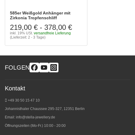
585er Weißgold Anhänger mit
Zirkonia Tropfenschliff
219,00 €
-
378,00 €
inkl. 19% USt.
versandfreie Lieferung
(Lieferzeit: 2 - 3 Tage)
FOLGEN
Kontakt
+49 30 50 15 47 10
Johannisthaler Chaussee 295-327, 12351 Berlin
Email:
info@stella-jewellery.de
Öffnungszeiten (Mo-Fr.) 10:00 - 20:00