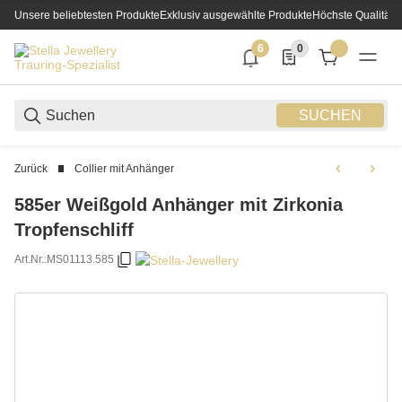
Unsere beliebtesten Produkte
Exklusiv ausgewählte Produkte
Höchste Qualität
6
0
6 neue Notifizierungen
0 Produkte in der List
SUCHEN
Zurück
Collier mit Anhänger
585er Weißgold Anhänger mit Zirkonia
Tropfenschliff
Art.Nr.:
MS01113.585