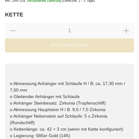
inkl. 19% USt.
versandfreie Lieferung
(Lieferzeit: 2 - 3 Tage)
KETTE
wählen
Bitte wählen Sie eine Variation.
BITTE VARIANTE WÄHLEN
o Abmessung Anhänger mit Schlaufe H / B: ca. 17,30 mm /
7,60 mm
o Gleitender Anhänger mit Schlaufe
o Anhänger Steinbesatz: Zirkonia (Tropfenschliff)
o Abmessung Hauptstein H / B: 9,0 / 7,0 Zirkonia
o Anhänger Nebenstein auf Schlaufe: 5 x Zirkonia
(Rundschliff)
o Kettenlänge: ca. 42 + 3 cm (wenn mit Kette konfiguriert)
o Legierung: 585er Gold (14K)