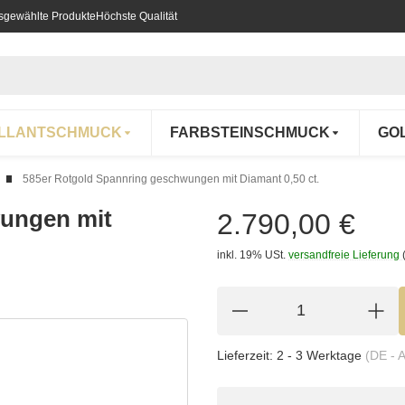
usgewählte Produkte
Höchste Qualität
ILLANTSCHMUCK
FARBSTEINSCHMUCK
GO
585er Rotgold Spannring geschwungen mit Diamant 0,50 ct.
wungen mit
2.790,00 €
inkl. 19% USt.
versandfreie Lieferung
Lieferzeit:
2 - 3 Werktage
(DE - 