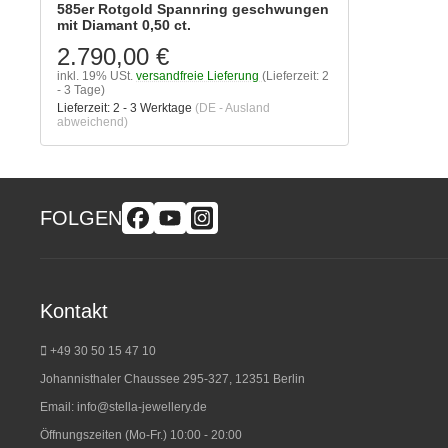
585er Rotgold Spannring geschwungen
mit Diamant 0,50 ct.
2.790,00 €
inkl. 19% USt.
versandfreie Lieferung
(Lieferzeit: 2
- 3 Tage)
Lieferzeit:
2 - 3 Werktage
(DE - Ausland
abweichend)
FOLGEN
Kontakt
+49 30 50 15 47 10
Johannisthaler Chaussee 295-327, 12351 Berlin
Email:
info@stella-jewellery.de
Öffnungszeiten (Mo-Fr.) 10:00 - 20:00