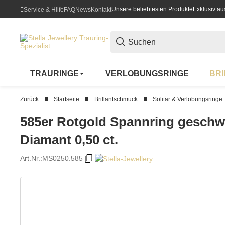
Unsere beliebtesten Produkte
Exklusiv a
Service & Hilfe
FAQ
News
Kontakt
TRAURINGE
VERLOBUNGSRINGE
BR
Zurück
Startseite
Brillantschmuck
Solitär & Verlobungsringe
585er Rotgold Spannring gesch
Diamant 0,50 ct.
Art.Nr.:
MS0250.585