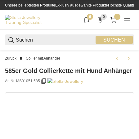
Unsere beliebtesten Produkte
Exklusiv ausgewählte Produkte
Höchste Qualität
6
0
6 neue Notifizierungen
0 Produkte in der List
SUCHEN
Zurück
Collier mit Anhänger
585er Gold Collierkette mit Hund Anhänger
Art.Nr.:
MS01051.585