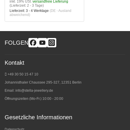
inkl. 19% USt.
versandfreie Lieferung
(Lieferzeit: 2 - 3 Tage)
Lieferzeit:
3 - 4 Werktage
(DE - Ausland
abweichend)
FOLGEN
Kontakt
+49 30 50 15 47 10
Johannisthaler Chaussee 295-327, 12351 Berlin
Email:
info@stella-jewellery.de
Öffnungszeiten (Mo-Fr.) 10:00 - 20:00
Gesetzliche Informationen
Datenschutz