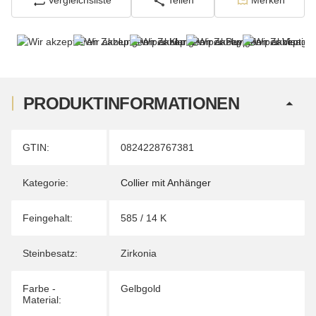
Vergleichsliste
Teilen
Merken
PRODUKTINFORMATIONEN
Produkteigenschaft
Wert
GTIN:
0824228767381
Kategorie:
Collier mit Anhänger
Feingehalt:
585 / 14 K
Steinbesatz:
Zirkonia
Farbe -
Gelbgold
Material: