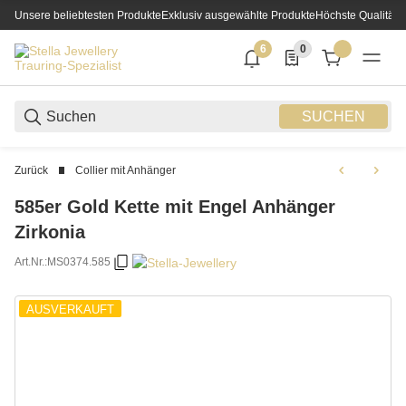
Unsere beliebtesten Produkte
Exklusiv ausgewählte Produkte
Höchste Qualität
6
0
6 neue Notifizierungen
0 Produkte in der List
SUCHEN
Zurück
Collier mit Anhänger
585er Gold Kette mit Engel Anhänger
Zirkonia
Art.Nr.:
MS0374.585
AUSVERKAUFT