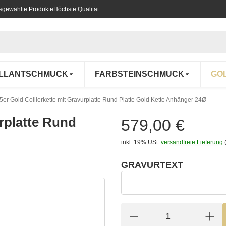
usgewählte Produkte
Höchste Qualität
ILLANTSCHMUCK
FARBSTEINSCHMUCK
GO
5er Gold Collierkette mit Gravurplatte Rund Platte Gold Kette Anhänger 24Ø
urplatte Rund
579,00 €
inkl. 19% USt.
versandfreie Lieferung
GRAVURTEXT
wählen
Gravurtext