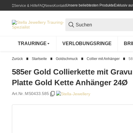
Unsere beliebtesten Produkte
Exklusiv a
Service & Hilfe
FAQ
News
Kontakt
TRAURINGE
VERLOBUNGSRINGE
BR
Zurück
Startseite
Goldschmuck
Collier mit Anhänger
58
585er Gold Collierkette mit Grav
Platte Gold Kette Anhänger 24Ø
Art.Nr.:
MS0433.585