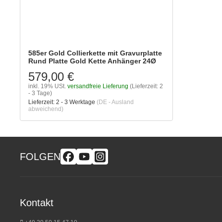
585er Gold Collierkette mit Gravurplatte
Rund Platte Gold Kette Anhänger 24Ø
579,00 €
inkl. 19% USt.
versandfreie Lieferung
(Lieferzeit: 2
- 3 Tage)
Lieferzeit:
2 - 3 Werktage
(DE - Ausland
abweichend)
FOLGEN
Kontakt