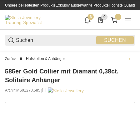
Unsere beliebtesten Produkte
Exklusiv ausgewählte Produkte
Höchste Qualität
6
0
6 neue Notifizierungen
0 Produkte in der List
SUCHEN
Zurück
Halsketten & Anhänger
585er Gold Collier mit Diamant 0,38ct.
Solitaire Anhänger
Art.Nr.:
MS01278.585