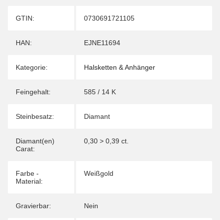
Produkteigenschaft
Wert
GTIN:
0730691721105
HAN:
EJNE11694
Kategorie:
Halsketten & Anhänger
Feingehalt:
585 / 14 K
Steinbesatz:
Diamant
Diamant(en)
0,30 > 0,39 ct.
Carat:
Farbe -
Weißgold
Material:
Gravierbar:
Nein