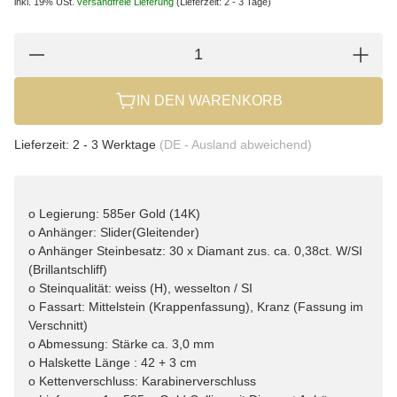
inkl. 19% USt.
versandfreie Lieferung
(Lieferzeit: 2 - 3 Tage)
IN DEN WARENKORB
Lieferzeit:
2 - 3 Werktage
(DE - Ausland abweichend)
o Legierung: 585er Gold (14K)
o Anhänger: Slider(Gleitender)
o Anhänger Steinbesatz: 30 x Diamant zus. ca. 0,38ct. W/SI
(Brillantschliff)
o Steinqualität: weiss (H), wesselton / SI
o Fassart: Mittelstein (Krappenfassung), Kranz (Fassung im
Verschnitt)
o Abmessung: Stärke ca. 3,0 mm
o Halskette Länge : 42 + 3 cm
o Kettenverschluss: Karabinerverschluss