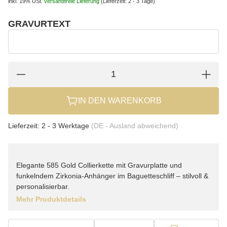
inkl. 19% USt.
versandfreie Lieferung
(Lieferzeit: 2 - 3 Tage)
GRAVURTEXT
wählen
Gravurtext
IN DEN WARENKORB
Lieferzeit:
2 - 3 Werktage
(DE - Ausland abweichend)
Elegante 585 Gold Collierkette mit Gravurplatte und
funkelndem Zirkonia-Anhänger im Baguetteschliff – stilvoll &
personalisierbar.
Mehr Produktdetails