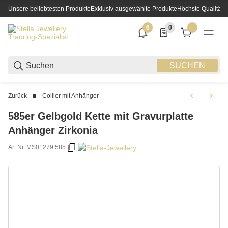
Unsere beliebtesten Produkte
Exklusiv ausgewählte Produkte
Höchste Qualität
6
0
6 neue Notifizierungen
0 Produkte in der List
SUCHEN
Zurück
Collier mit Anhänger
585er Gelbgold Kette mit Gravurplatte
Anhänger Zirkonia
Art.Nr.:
MS01279.585