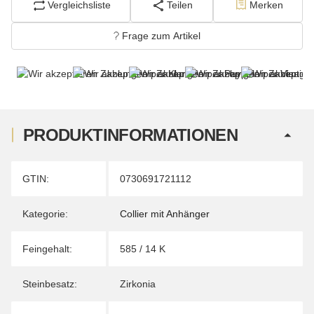
Vergleichsliste
Teilen
Merken
Frage zum Artikel
PRODUKTINFORMATIONEN
Produkteigenschaft
Wert
GTIN:
0730691721112
Kategorie:
Collier mit Anhänger
Feingehalt:
585 / 14 K
Steinbesatz:
Zirkonia