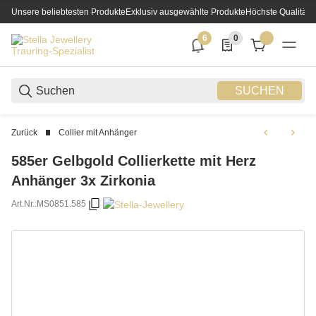
Unsere beliebtesten Produkte
Exklusiv ausgewählte Produkte
Höchste Qualität
6
0
6 neue Notifizierungen
0 Produkte in der List
SUCHEN
Zurück
Collier mit Anhänger
585er Gelbgold Collierkette mit Herz
Anhänger 3x Zirkonia
Art.Nr.:
MS0851.585