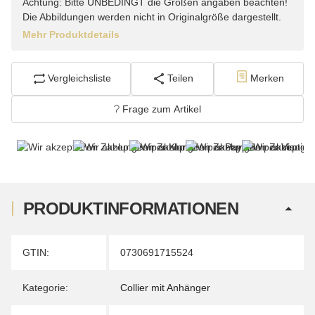
Achtung: Bitte UNBEDINGT die Größen angaben beachten!
Die Abbildungen werden nicht in Originalgröße dargestellt.
Mehr Produktdetails
Vergleichsliste
Teilen
Merken
Frage zum Artikel
PRODUKTINFORMATIONEN
Produkteigenschaft
Wert
GTIN:
0730691715524
Kategorie:
Collier mit Anhänger