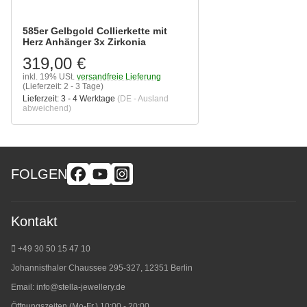
585er Gelbgold Collierkette mit
Herz Anhänger 3x Zirkonia
319,00 €
inkl. 19% USt.
versandfreie Lieferung
(Lieferzeit: 2 - 3 Tage)
Lieferzeit:
3 - 4 Werktage
(DE - Ausland
abweichend)
FOLGEN
Kontakt
+49 30 50 15 47 10
Johannisthaler Chaussee 295-327, 12351 Berlin
Email:
info@stella-jewellery.de
Öffnungszeiten (Mo-Fr.) 10:00 - 20:00