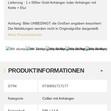
Lieferung : 1 x 585er Gold Anhänger /oder Anhänger mit
Kette + Etui
Achtung: Bitte UNBEDINGT die Größen angaben beachten!
Die Abbildungen werden nicht in Originalgröße dargestellt.
Mehr Produktdetails
PRODUKTINFORMATIONEN
Produkteigenschaft
Wert
GTIN:
0730691717177
Kategorie:
Collier mit Anhänger
Feingehalt:
585 / 14 K