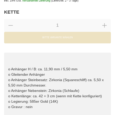
inkl. 19% USt.
versandfreie Lieferung
(Lieferzeit: 2 - 3 Tage)
KETTE
wählen
Bitte wählen Sie eine Variation.
BITTE VARIANTE WÄHLEN
o Anhänger H / B: ca. 11,90 mm / 5,50 mm
o Gleitender Anhänger
o Anhänger Steinbesatz: Zirkonia (Squareschliff) ca. 5,50 x
5,50 mm Durchmesser.
o Anhänger Nebenstein: Zirkonia (Schlaufe)
o Kettenlänge: ca. 42 + 3 cm (wenn mit Kette konfiguriert)
o Legierung: 585er Gold (14K)
o Gravur : nein