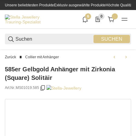
Unsere beliebtesten Produkte
Exklusiv ausgewählte Produkte
Höchste Qualität
6
0
6 neue Notifizierungen
0 Produkte in der List
SUCHEN
Zurück
Collier mit Anhänger
585er Gelbgold Anhänger mit Zirkonia
(Square) Solitäir
Art.Nr.:
MS01019.585